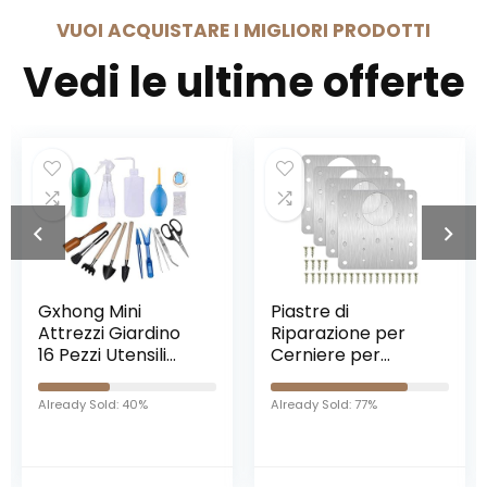
VUOI ACQUISTARE I MIGLIORI PRODOTTI
Vedi le ultime offerte
Piastre di
Gewiss –
Riparazione per
Interruttore
Cerniere per
Differenziale Puro
Armadietti,
– Idp Na – 2P 25A
Magsellsky 4 Pezzi
Tipo AC
Already Sold: 77%
Already Sold: 44%
Il Kit di Piastre di
Istantaneo
Riparazione
Idn=0,03A 230V – 2
Incernierate
Moduli
Include Viti di