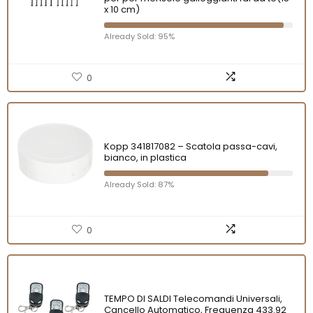
x 10 cm)
Already Sold: 95%
0
Kopp 341817082 – Scatola passa-cavi,
bianco, in plastica
Already Sold: 87%
0
TEMPO DI SALDI Telecomandi Universali,
Cancello Automatico, Frequenza 433.92