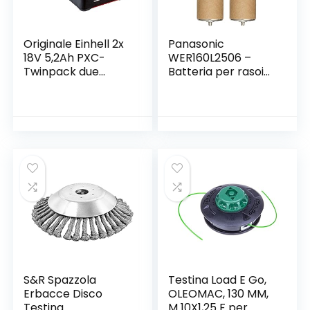
Originale Einhell 2x
Panasonic
18V 5,2Ah PXC-
WER160L2506 –
Twinpack due
Batteria per rasoio
batterie da 5,2 Ah
professionale ER-
Power X-Change
1610 / ER-160 / ER-
(18 V, 5200 mAh,
1611
1260 W, incl. Due
batterie da 5,2 Ah,
senza
caricabatteria)
S&R Spazzola
Testina Load E Go,
Erbacce Disco
OLEOMAC, 130 MM,
Testina
M 10X1,25 F per