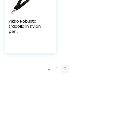
Yikko Robusta
tracolla in nylon
per
decespugliatore e
rifinitore, facile
tracolla imbottita a
sgancio rapido, con
gancio per il
trasporto
(Style_2)
←
1
2