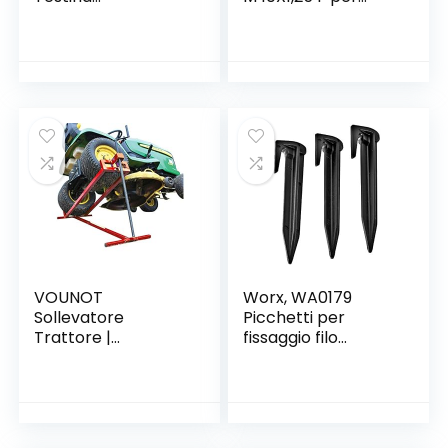
Decespugliatore
DECESPUGLIATORI
Tosaerba Spazzola
per Erba Prato in
Acciaio 200mm
Foro 25,4 m
VOUNOT
Worx, WA0179
Sollevatore
Picchetti per
Trattore |
fissaggio filo
Sollevatore
perimetrale robot
Trattore
rasaerba Landroid,
Telescopico | 30%
1 confezione da 100
Risparmio di Spazio
pz, nero
| 400kg Max