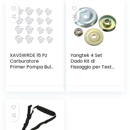
XAVSWRDE 16 Pz
Yangtek 4 Set
Carburatore
Dado Kit di
Primer Pompa Bulbi
Fissaggio per Testa
Lampadina di
di Ricambio per
Ricambio Primer 19
Tagliaerba
e 22 mm Accessori
Decespugliatore
di Ricambio Primer
Trimmer del
Bulbo Olio
Cambio Tosaerba
Carburatore
Metal Blade Piastra
Pompa Primer per
con M10
Siepi, Sega a
Benzina,
Decespugliatori