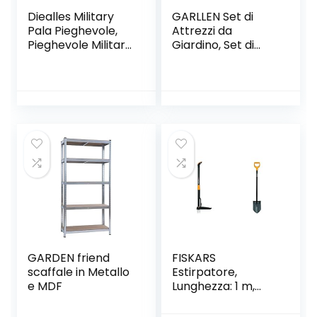
Diealles Military
GARLLEN Set di
Pala Pieghevole,
Attrezzi da
Pieghevole Militare
Giardino, Set di
Multifunzionale
Attrezzi Manuali da
Badile Vanga
13 Pezzi, con Borsa
Kit,Ideale per
Pesante per la
Campeggio,
Conservazione, Kit
Trekking,
di Semina Manuale
Saccopelismo,
per Interni e
Giardinaggio,
Esterni, Adatto per
Militari
Donne/Uomini/Gia
rdinieri
GARDEN friend
FISKARS
scaffale in Metallo
Estirpatore,
e MDF
Lunghezza: 1 m,
Asta in Acciaio
Inossidabile/Impug