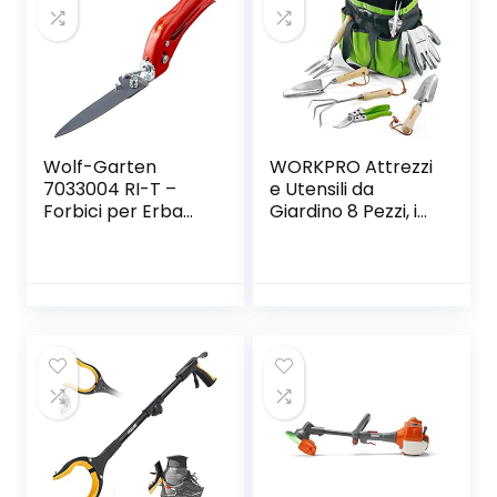
Sarchiatrice e
Donne/Uomini/Gia
Rastrello a Mano
rdinieri
Wolf-Garten
WORKPRO Attrezzi
7033004 RI-T –
e Utensili da
Forbici per Erba
Giardino 8 Pezzi, in
Promotion,
Acciaio
Rosso/Nero
Inossidabile con
Borsa, Include
Forbici per Potare,
Cazzuola per
Trapianto, Paletta
per Terreno,
Forcola e Rastrello
a Mano