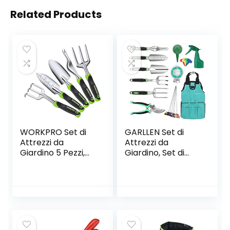
Related Products
WORKPRO Set di
GARLLEN Set di
Attrezzi da
Attrezzi da
Giardino 5 Pezzi,
Giardino, Set di
Utensili da Giardino
Attrezzi Manuali da
in Alluminio, Kit
13 Pezzi, con Borsa
Giardinaggio
Pesante per la
Include Cazzuola
Conservazione, Kit
per Trapianto,
di Semina Manuale
Paletta per
per Interni e
Terreno, Forcola,
Esterni, Adatto per