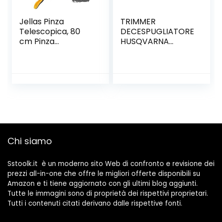
Jellas Pinza
TRIMMER
Telescopica, 80
DECESPUGLIATORE
cm Pinza
HUSQVARNA
Telescopica
GIOCATTOLO
Pieghevole, Pinza
Prensile,
Raccoglitore di
Immondizia, Pinza
Morsetto in
Gomma (Arancia)
Chi siamo
Sstoolk.it è un moderno sito Web di confronto e revisione dei
prezzi all-in-one che offre le migliori offerte disponibili su
Amazon e ti tiene aggiornato con gli ultimi blog aggiunti.
Tutte le immagini sono di proprietà dei rispettivi proprietari.
Tutti i contenuti citati derivano dalle rispettive fonti.