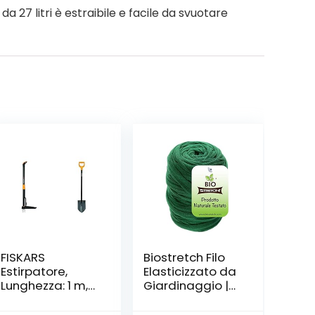
a 27 litri è estraibile e facile da svuotare
FISKARS
Biostretch Filo
Estirpatore,
Elasticizzato da
Lunghezza: 1 m,
Giardinaggio |
Asta in Acciaio
Nastro Anti-
Inossidabile/Im
torsione per