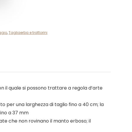
ggio
,
Tagliaerba e trattorini
il quale si possono trattare a regola d’arte
sto per una larghezza di taglio fino a 40 cm; la
 fino a 37 mm
ate che non rovinano il manto erboso; il