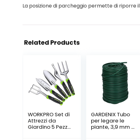
La posizione di parcheggio permette di riporre il 
Related Products
WORKPRO Set di
GARDENIX Tubo
Attrezzi da
per legare le
Giardino 5 Pezzi,
piante, 3,9 mm x
Utensili da
30 m, materiale
Giardino in
per legare le