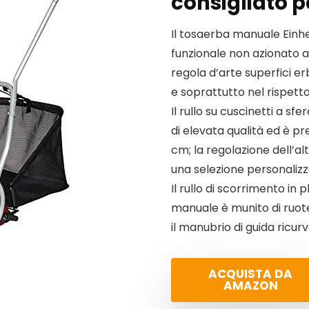
consigliato p
Il tosaerba manuale Einh
funzionale non azionato a
regola d’arte superfici er
e soprattutto nel rispet
Il rullo su cuscinetti a sf
di elevata qualità ed è pr
cm; la regolazione dell’alt
una selezione personaliz
Il rullo di scorrimento in
manuale è munito di ruot
il manubrio di guida ricu
ACQUISTA DA
AMAZON