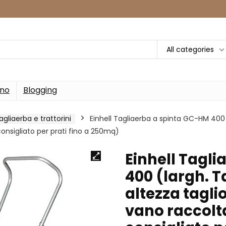
All categories
rno
Blogging
agliaerba e trattorini
Einhell Tagliaerba a spinta GC-HM 400 
i, consigliato per prati fino a 250mq)
Einhell Tagl
400 (largh. T
altezza taglio
vano raccolta 2