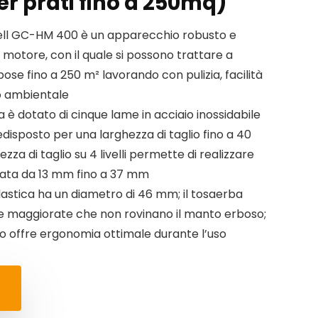
er prati fino a 250mq)
ell GC-HM 400 è un apparecchio robusto e
 motore, con il quale si possono trattare a
bose fino a 250 m² lavorando con pulizia, facilità
to ambientale
era è dotato di cinque lame in acciaio inossidabile
edisposto per una larghezza di taglio fino a 40
ezza di taglio su 4 livelli permette di realizzare
zata da 13 mm fino a 37 mm
 plastica ha un diametro di 46 mm; il tosaerba
e maggiorate che non rovinano il manto erboso;
rvo offre ergonomia ottimale durante l’uso