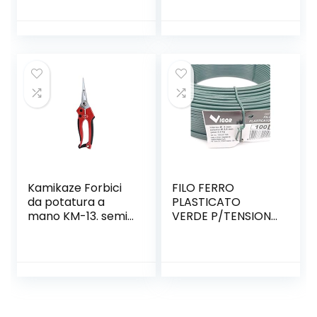
Reacher Grabber
Tool Pinza
Prensile,Raccoglito
re di immondizia,
Pinza Morsetto in
Gomma
Healthcare
Reaching Aid
Pieghevole
Kamikaze Forbici
FILO FERRO
da potatura a
PLASTICATO
mano KM-13. semi
VERDE P/TENSIONE
professionale. 15
MT.100
mm Ø. Forbici
curve. Forbici da
giardino