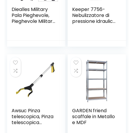
Diealles Military
Keeper 7756-
Pala Pieghevole,
Nebulizzatore di
Pieghevole Militare
pressione idraulica
Multifunzionale
(deposito 1.5 L,
Badile Vanga
colore: Blu
Kit,Ideale per
Campeggio,
Trekking,
Saccopelismo,
Giardinaggio,
Militari
Awsuc Pinza
GARDEN friend
telescopica, Pinza
scaffale in Metallo
telescopica
e MDF
Pieghevole 82cm,