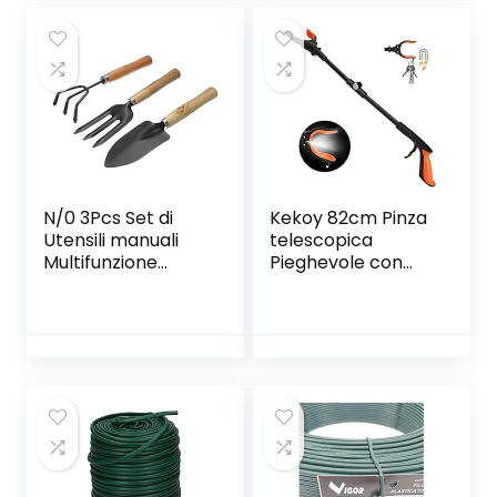
N/0 3Pcs Set di
Kekoy 82cm Pinza
Utensili manuali
telescopica
Multifunzione
Pieghevole con
Attrezzi Giardino
Faro, Raccoglitore
Alta qualità e
di
Durevole Attrezzi
immondizia,Prolun
per Giardinaggio
ga del Braccio con
con Maniglie
Struttura in
Ergonomiche
Alluminio,Testa
Regali di
Rotante a 90
Giardinaggio Ideali
Gradi, mascella
per Donne Uomo
Antiscivolo