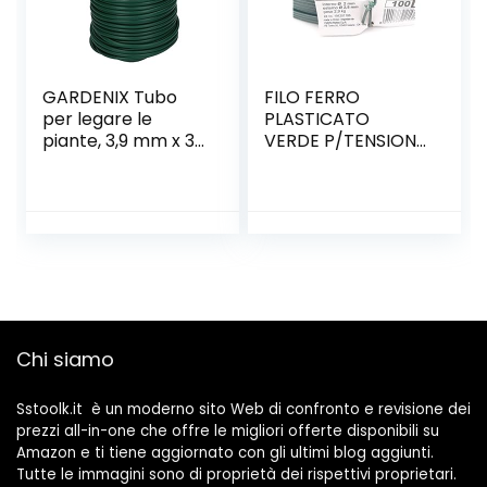
GARDENIX Tubo
FILO FERRO
per legare le
PLASTICATO
piante, 3,9 mm x 30
VERDE P/TENSIONE
m, materiale per
MT.100
legare le piante
Chi siamo
Sstoolk.it è un moderno sito Web di confronto e revisione dei
prezzi all-in-one che offre le migliori offerte disponibili su
Amazon e ti tiene aggiornato con gli ultimi blog aggiunti.
Tutte le immagini sono di proprietà dei rispettivi proprietari.