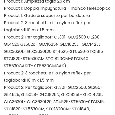
Product 1: Ampiezza taglio 25 cm
Product 1: Doppia impugnatura – manico telescopico
Product 1: Guida di supporto per bordatura
Product 2: 3 rocchetti e filo nylon reflex per
tagliabordi 10 m x 1.5 mm
Product 2: Per tagliabori: GL301-GLC2500 GL280-
GL4525 GL5028- GLC1825N GLC1825L- GLC1423L
GLC3630L- GLC3630L20 ST4525-ST5530-STC1815
STC1820-ST5530CM STC1820CM-STC1840
ST5530CAKIT- ST5530CMCAK)
Product 2: 3 rocchetti e filo nylon reflex per
tagliabordi 10 m x 1.5 mm
Product 2: Per tagliabori: GL301-GLC2500, GL280-
GL4525, GL5028- GLC1825N, GLC1825L- GLC1423L,
GLC3630L- GLC3630L20, ST4525-ST5530-STC1815,
STC1820-ST5530CM, STC1820CM-STC1840,