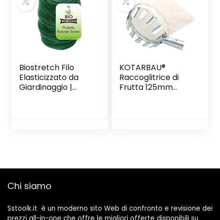
Biostretch Filo
KOTARBAU®
Elasticizzato da
Raccoglitrice di
Giardinaggio |
Frutta 125mm
Nastro Anti-
Arnese per
torsione per Orto,
Raccogliere Mele
Piante, Fiori e
in Alto Guadino
Alberi | Struttura di
Professionale
Sostegno Flessibile
per Giardinieri –
Legacci da Fioraio |
1x Rotolo da 20m
(Verde)
Chi siamo
Sstoolk.it è un moderno sito Web di confronto e revisione dei
prezzi all-in-one che offre le migliori offerte disponibili su