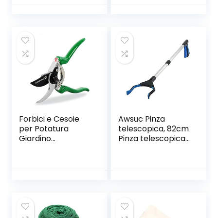
Pesante per la
immondizia,Prolun
Conservazione, Kit
ga del Braccio con
di Semina Manuale
Struttura in
per Interni e
Alluminio,Testa
Esterni, Adatto per
Rotante a 90
Donne/Uomini/Gia
Gradi, mascella
rdinieri
Antiscivolo
Forbici e Cesoie
Awsuc Pinza
per Potatura
telescopica, 82cm
Giardino
Pinza telescopica
Professionali
Pieghevole, Pinza
FALCO GRÜNTEK
Prensile,Raccoglito
215 mm
re di immondizia,
Pinza Morsetto in
Gomma