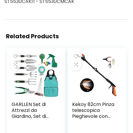
ST5530CAKIT- ST5530CMCAK
Related Products
GARLLEN Set di
Kekoy 82cm Pinza
Attrezzi da
telescopica
Giardino, Set di
Pieghevole con
Attrezzi Manuali da
Faro, Raccoglitore
13 Pezzi, con Borsa
di