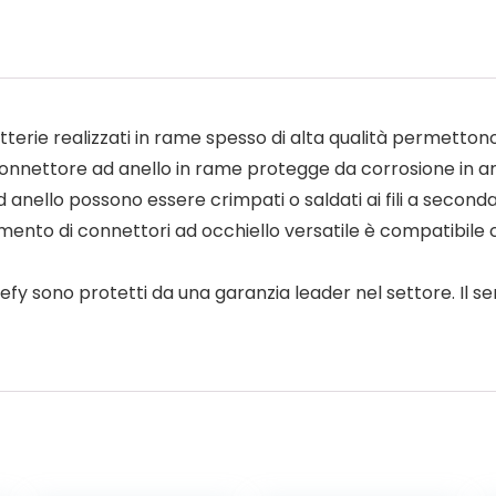
rie realizzati in rame spesso di alta qualità permettono
connettore ad anello in rame protegge da corrosione in a
ello possono essere crimpati o saldati ai fili a seconda 
to di connettori ad occhiello versatile è compatibile con
efy sono protetti da una garanzia leader nel settore. Il ser