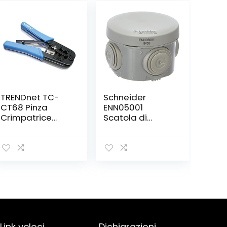
TRENDnet TC-
Schneider
CT68 Pinza
ENN05001
Crimpatrice
Scatola di
Professionale
Derivazione Ip55,
Bianco, 60×40
Link veloci
Dichiarazioni