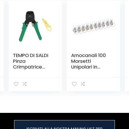
TEMPO DI SALDI
Arnocanali 100
Pinza
Morsetti
Crimpatrice
Unipolari in
Plug RJ11 RJ12
Stecche da 10
RJ45 4 6 8 Poli
Poli , 1.5 mmq
Per Cavo Di Rete
Ethernet Lan