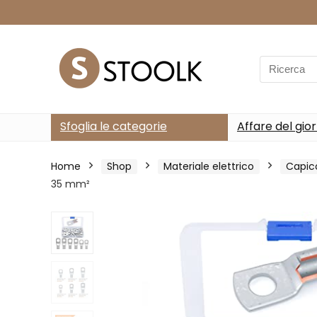
Search
for:
Sfoglia le categorie
Affare del gio
Home
Shop
Materiale elettrico
Capic
35 mm²