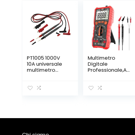
PT1005 1000V
Multimetro
10A universale
Digitale
multimetro
Professionale,Ao
digitale della
KoZo Autorange
sonda Cavi di
Multimetro
prova Pin Ago
Digitale
più uscite del
Tester,6000
tester del
Conti,TRMS
Piombo Sonda a
filo Pen Cable
Chi siamo