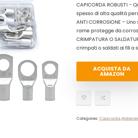
CAPICORDA ROBUSTI – Ques
spesso di alta qualità pe
ANTI CORROSIONE – Uno str
rame protegge da corrosi
CRIMPATURA O SALDATURA 
crimpati o saldati ai fili 
ACQUISTA DA
AMAZON
Categories:
Capicorda
,
Materiale