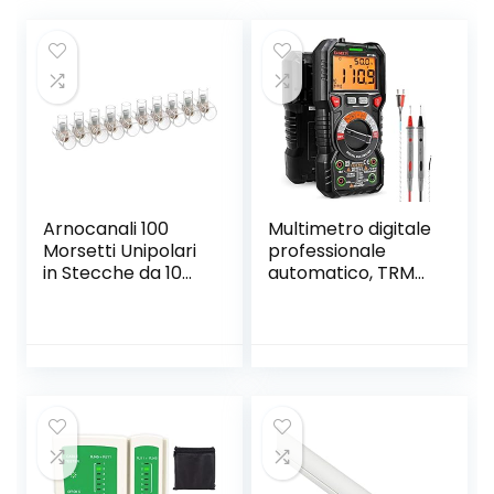
Arnocanali 100
Multimetro digitale
Morsetti Unipolari
professionale
in Stecche da 10
automatico, TRMS
Poli , 1.5 mmq
6000 Conti
(prompt jack LED),
Tester Elettrico,
Tensione /
Corrente /
Resistenza /
Capacità /
Temperatura /
Frequenza –
KAIWEETS