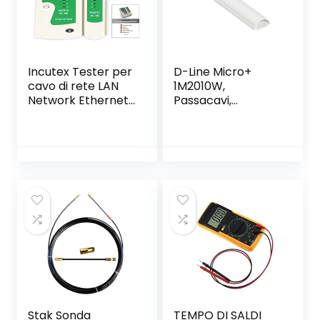
Incutex Tester per
D-Line Micro+
cavo di rete LAN
1M2010W,
Network Ethernet
Passacavi,
Multifunzionale
Canalina
RJ45 RJ11 RJ12
Passacavi,
CAT5 CAT 6 UTP
Canalina
Copricavi,
Canalina
Passacavi
Pavimento – 20 x
10 mm – 1 m
Lunghezza –
Bianco
Stak Sonda
TEMPO DI SALDI