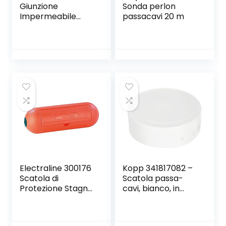
Giunzione
Sonda perlon
Impermeabile
passacavi 20 m
IP68, 3 Pezzi
Connettore
Stagno Manicotto
di Collegamento
Cavo Sotterraneo
del Area Esterna 3
Poli per Diametro
del Cavo Ø1-13mm
Electraline 300176
Kopp 341817082 –
Scatola di
Scatola passa-
Protezione Stagna
cavi, bianco, in
per Spina e Presa
plastica
Volante
Impermeabile