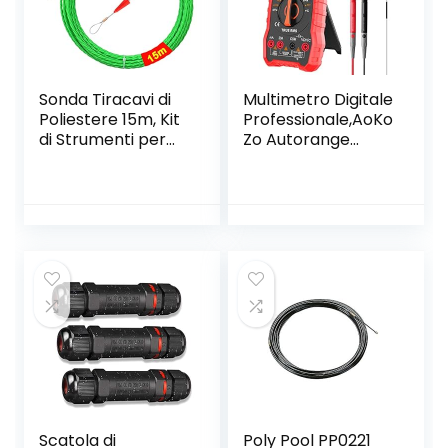
Sonda Tiracavi di
Multimetro Digitale
Poliestere 15m, Kit
Professionale,AoKo
di Strumenti per
Zo Autorange
l’installazione di
Multimetro Digitale
Cavi, Fish Tape
Tester,6000
Diametro 4,5mm,
Conti,TRMS
con Molla di Guida
Scatola di
Poly Pool PP0221