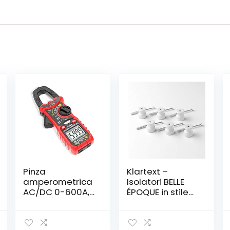
Pinza
Klartext –
amperometrica
Isolatori BELLE
AC/DC 0-600A,
ÉPOQUE in stile
KAIWEETS Pinza
vintage per
multimetro
installazione
professionale T-
con cavo