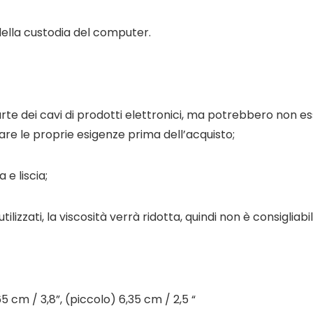
 della custodia del computer.
arte dei cavi di prodotti elettronici, ma potrebbero non e
re le proprie esigenze prima dell’acquisto;
 e liscia;
tilizzati, la viscosità verrà ridotta, quindi non è consigl
5 cm / 3,8”, (piccolo) 6,35 cm / 2,5 “