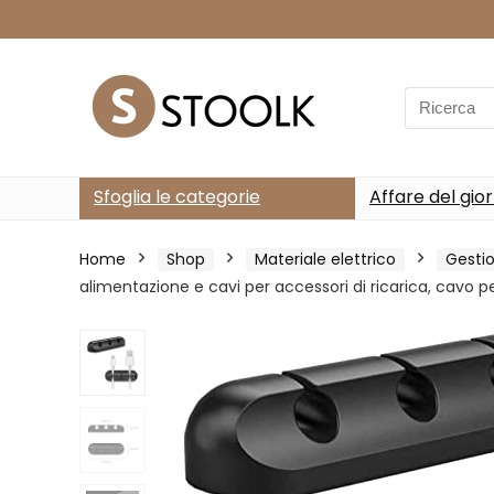
Search
for:
Sfoglia le categorie
Affare del gio
Home
Shop
Materiale elettrico
Gesti
alimentazione e cavi per accessori di ricarica, cavo p