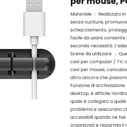
per mouse, PC
Materiale ： Realizzato in 
senza cuciture, promuove 
schiacciamento, protegge
facile da usare consente d
secondo necessità. L’ades
Scene da utilizzare ： Que
cavi per computer / TV, ca
cavi per mouse, caricabatt
altro ancora che possono e
Funzione di archiviazione 
desktop, è difficile riord
quale è collegato a quale d
problema e assicurano che
accessibili quando ne hai
organizzati e risparmia il