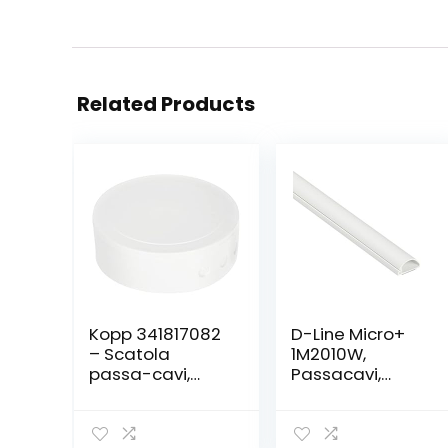
Related Products
Kopp 341817082
D-Line Micro+
– Scatola
1M2010W,
passa-cavi,
Passacavi,
bianco, in
Canalina
plastica
Passacavi,
Canalina