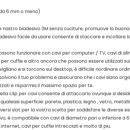
o da 6 mm o meno)
tà e nastro biadesivo 3M senza cuciture, promuove la buona
adesivo facile da usare consente di staccare e incollare l
ssono funzionare con cavi per computer / TV, cavi di alime
 per cuffie e altro ancora che possono essere utilizzati sul
vigliano e si torcono sul desktop, è difficile riordinare o
risolvono il tuo problema e assicurano che i cavi siano org
zati e risparmia il massimo spazio per te.
o della clip per cavi consente di attaccarlo ovunque si desi
qualsiasi superficie: parete, plastica, legno , vetro, metall
ersi slot per la vostra scelta per soddisfare le diverse esig
vo, è compatibile con cavi di diametro pari o inferiore a 6
ternet, cavi per cuffie intrecciati e molto di piu.