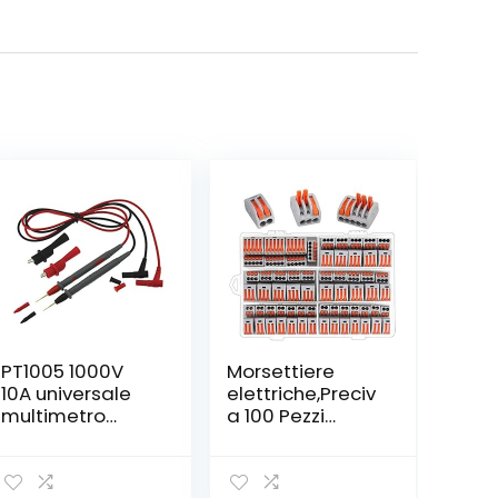
PT1005 1000V
Morsettiere
10A universale
elettriche,Preciv
multimetro
a 100 Pezzi
digitale della
Capicorda a
sonda Cavi di
Morsetto a Leva
prova Pin Ago
Connettore