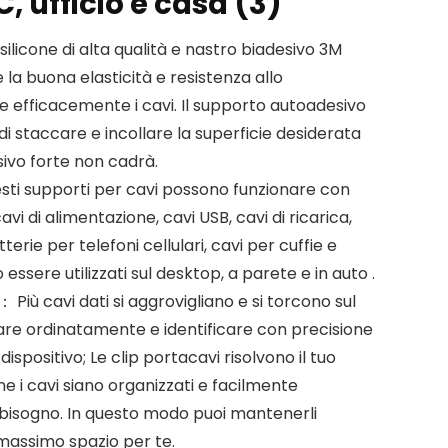
, ufficio e casa (3)
silicone di alta qualità e nastro biadesivo 3M
la buona elasticità e resistenza allo
 efficacemente i cavi. Il supporto autoadesivo
i staccare e incollare la superficie desiderata
ivo forte non cadrà.
sti supporti per cavi possono funzionare con
vi di alimentazione, cavi USB, cavi di ricarica,
erie per telefoni cellulari, cavi per cuffie e
ssere utilizzati sul desktop, a parete e in auto .
： Più cavi dati si aggrovigliano e si torcono sul
inare ordinatamente e identificare con precisione
ispositivo; Le clip portacavi risolvono il tuo
 i cavi siano organizzati e facilmente
 bisogno. In questo modo puoi mantenerli
 massimo spazio per te.