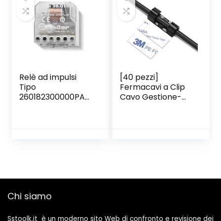
Temperatura
Capacità
Resistenza Diodi
Continuità Duty
Cycle
Relè ad impulsi
[40 pezzi]
Tipo
Fermacavi a Clip
260182300000PAS
Cavo Gestione-
– Serie 26 Finder
Ganci Fermacavi
Autoadesivi Con
Adesivo 3M-
Passante per Cavi
da Scrivania, Muro,
Pareti. Nero
Chi siamo
Sstoolk.it è un moderno sito Web di confronto e revisione dei