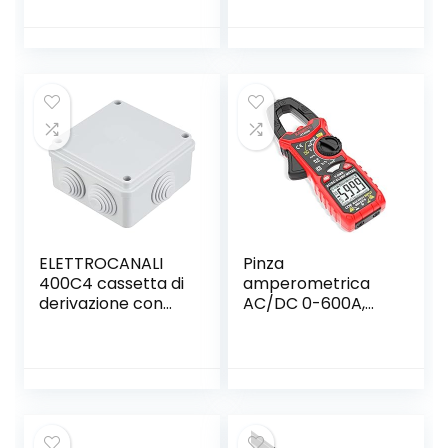
RJ45 RJ11 RJ12
CAT5 CAT 6 UTP
ELETTROCANALI
Pinza
400C4 cassetta di
amperometrica
derivazione con
AC/DC 0-600A,
passacavi
KAIWEETS Pinza
multimetro
professionale T-
RMS 6000
conteggi, misure
corrente tensione
AC/DC