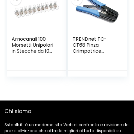
Arnocanali 100
TRENDnet TC-
Morsetti Unipolari
CT68 Pinza
in Stecche da 10
Crimpatrice
Poli , 1.5 mmq
Professionale
Chi siamo
Sstoolk.it è un moderno sito Web di confronto e revisione dei
prezzi all-in-one che offre le migliori offerte disponibili su