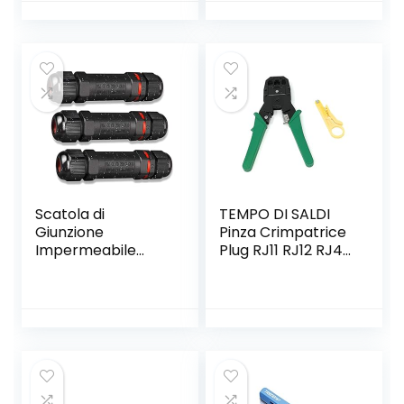
Scatola di
TEMPO DI SALDI
Giunzione
Pinza Crimpatrice
Impermeabile
Plug RJ11 RJ12 RJ45
IP68, 3 Pezzi
4 6 8 Poli Per Cavo
Connettore
Di Rete Ethernet
Stagno Manicotto
Lan
di Collegamento
Cavo Sotterraneo
del Area Esterna 3
Poli per Diametro
del Cavo Ø1-13mm