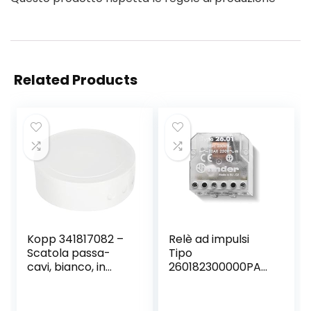
Related Products
Kopp 341817082 –
Relè ad impulsi
Scatola passa-
Tipo
cavi, bianco, in
260182300000PAS
plastica
– Serie 26 Finder