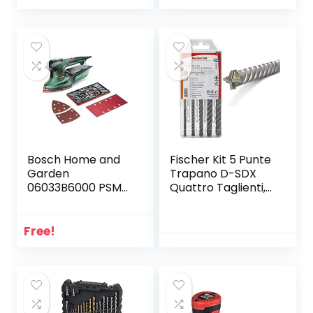
Elettrici Accessori
Bosch Home and
Fischer Kit 5 Punte
Garden
Trapano D-SDX
06033B6000 PSM
Quattro Taglienti,
200 AES
5-6-8-10-12 mm,
Levigatrice
per Muro
Universale, 200 W
Calcestruzzo e
Free!
Pietra, Placca al
carburo di
tungsteno, per
comune Trapano
e Avvitatore con