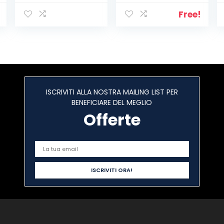
contenere tubi
di
Free!
raffreddament
o, freni e tubi del
carburante
ISCRIVITI ALLA NOSTRA MAILING LIST PER
BENEFICIARE DEL MEGLIO
Offerte