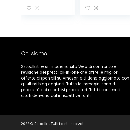
Multifunzione,
Sistema Doppia
Mini Trapano
Posizione, 500
Elettrico
ml, Bianco
Smerigliatrice
Utensile
Rotante, Kit 32
Accessori, 3
Velocità
Variabili, USB
Chi siamo
Ricaricabile
Batteria al Litio,
Per DIY
Sstoolk.it è un moderno sito Web di confronto e
revisione dei prezzi all-in-one che offre le migliori
offerte disponibili su Amazon e ti tiene aggiornato con
gli ultimi blog aggiunti. Tutte le immagini sono di
proprietà dei rispettivi proprietari. Tutti i contenuti
citati derivano dalle rispettive fonti.
2022 © Sstoolk.it Tutti i diritti riservati