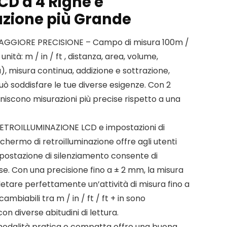
CD a 4 Righe e
azione più Grande
AGGIORE PRECISIONE – Campo di misura 100m /
unità: m / in / ft , distanza, area, volume,
), misura continua, addizione e sottrazione,
uò soddisfare le tue diverse esigenze. Con 2
 forniscono misurazioni più precise rispetto a una
TROILLUMINAZIONE LCD e impostazioni di
chermo di retroilluminazione offre agli utenti
’impostazione di silenziamento consente di
se. Con una precisione fino a ± 2 mm, la misura
etare perfettamente un’attività di misura fino a
mbiabili tra m / in / ft / ft + in sono
n diverse abitudini di lettura.
odalità pratica e compatta offre una buona