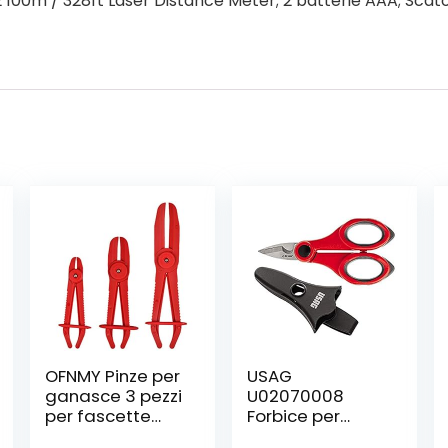
2 100m / 328ft Laser Distance Meter; 2 batterie AAA; Scat
OFNMY Pinze per
USAG
ganasce 3 pezzi
U02070008
per fascette
Forbice per
stringitubo per
Elettricisti, Rosso