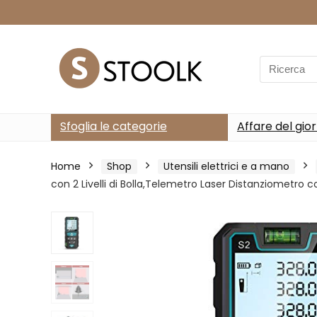
Search
for:
Sfoglia le categorie
Affare del gio
Home
Shop
Utensili elettrici e a mano
con 2 Livelli di Bolla,Telemetro Laser Distanziometro 