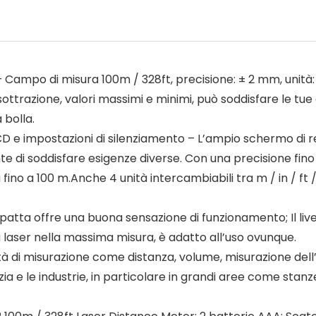
o di misura 100m / 328ft, precisione: ± 2 mm, unità: m /
ottrazione, valori massimi e minimi, può soddisfare le tue di
 bolla.
mpostazioni di silenziamento – L’ampio schermo di retro
nte di soddisfare esigenze diverse. Con una precisione fino
ino a 100 m.Anche 4 unità intercambiabili tra m / in / ft
tta offre una buona sensazione di funzionamento; Il livel
 laser nella massima misura, è adatto all’uso ovunque.
 di misurazione come distanza, volume, misurazione dell’
dilizia e le industrie, in particolare in grandi aree come sta