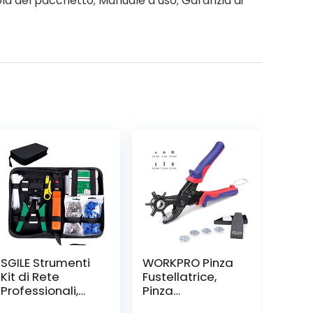
ola del pacchetto; Manuale d’uso; Garanzia di
SGILE Strumenti
WORKPRO Pinza
Kit di Rete
Fustellatrice,
Professionali,
Pinza
Pinza
Perforatrice a