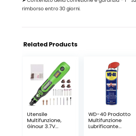
➤ Contenuto della confezione e garanzia – 1 * S
rimborso entro 30 giorni.
Related Products
Utensile
WD-40 Prodotto
Multifunzione,
Multifunzione
Ginour 3.7V
Lubrificante
Strumento
Spray Con