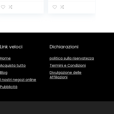
Crimpatrice rj45,
Fustella per
Manutenzione
Cuoio e Cinture,
del Computer
Testa Girevole
Kit LAN Tester
con 6 Fori
del Cavo 9 in 2
Intercambiabili
Strumenti di
Rotondo,
Riparazione
Rettangolare,
Ovale
Link veloci
Dichiarazioni
Home
politica sulla riservatezza
Acquista tutto
Termini e Condizioni
Blog
Divulgazione delle
Affiliazioni
I nostri negozi online
Pubblicità