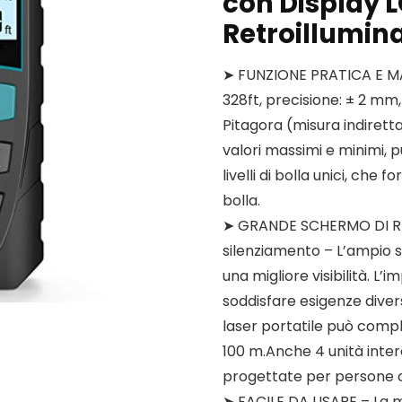
con Display L
Retroillumin
➤ FUNZIONE PRATICA E M
328ft, precisione: ± 2 mm, 
Pitagora (misura indiretta
valori massimi e minimi, p
livelli di bolla unici, che
bolla.
➤ GRANDE SCHERMO DI RE
silenziamento – L’ampio s
una migliore visibilità. L
soddisfare esigenze diver
laser portatile può compl
100 m.Anche 4 unità interca
progettate per persone co
➤ FACILE DA USARE – La m