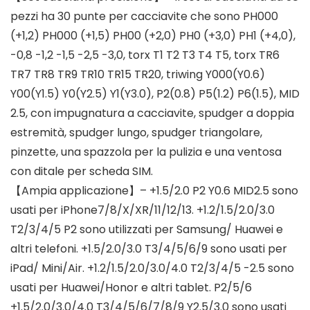
pezzi ha 30 punte per cacciavite che sono PH000
(+1,2) PH000 (+1,5) PH00 (+2,0) PH0 (+3,0) PH1 (+4,0),
-0,8 -1,2 -1,5 -2,5 -3,0, torx T1 T2 T3 T4 T5, torx TR6
TR7 TR8 TR9 TR10 TR15 TR20, triwing Y000(Y0.6)
Y00(Y1.5) Y0(Y2.5) Y1(Y3.0), P2(0.8) P5(1.2) P6(1.5), MID
2.5, con impugnatura a cacciavite, spudger a doppia
estremità, spudger lungo, spudger triangolare,
pinzette, una spazzola per la pulizia e una ventosa
con ditale per scheda SIM.
【Ampia applicazione】– +1.5/2.0 P2 Y0.6 MID2.5 sono
usati per iPhone7/8/X/XR/11/12/13. +1.2/1.5/2.0/3.0
T2/3/4/5 P2 sono utilizzati per Samsung/ Huawei e
altri telefoni. +1.5/2.0/3.0 T3/4/5/6/9 sono usati per
iPad/ Mini/Air. +1.2/1.5/2.0/3.0/4.0 T2/3/4/5 -2.5 sono
usati per Huawei/Honor e altri tablet. P2/5/6
+1.5/2.0/3.0/4.0 T3/4/5/6/7/8/9 Y2.5/3.0 sono usati