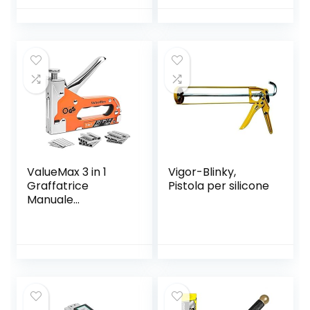
a mano multi
raffreddamento,
funzione 7-19mm
freni e tubi del
con adattatore
carburante
per avvitatori ad
angolo di 105°
Cacciavite
Strumenti di
riparazione
ValueMax 3 in 1
‎Vigor-Blinky,
Graffatrice
Pistola per silicone
Manuale
Multifunzione,
Sparapunti in
Acciaio con 3000
Graffette, Ideale
per Tappezzeria,
Ferramenta di
Fissaggio,