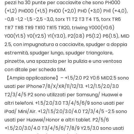
pezzi ha 30 punte per cacciavite che sono PH000
(+1,2) PH000 (+1,5) PH00 (+2,0) PH0 (+3,0) PH1 (+4,0),
-0,8 -1,2 -1,5 -2,5 -3,0, torx T1 T2 T3 T4 T5, torx TR6
TR7 TR8 TR9 TR10 TR15 TR20, triwing Y000(Y0.6)
Y00(Y1.5) Y0(Y2.5) Y1(Y3.0), P2(0.8) P5(1.2) P6(1.5), MID
2.5, con impugnatura a cacciavite, spudger a doppia
estremità, spudger lungo, spudger triangolare,
pinzette, una spazzola per la pulizia e una ventosa
con ditale per scheda SIM.
【Ampia applicazione】– +1.5/2.0 P2 Y0.6 MID2.5 sono
usati per iPhone7/8/X/XR/11/12/13. +1.2/1.5/2.0/3.0
T2/3/4/5 P2 sono utilizzati per Samsung/ Huawei e
altri telefoni. +1.5/2.0/3.0 T3/4/5/6/9 sono usati per
iPad/ Mini/Air. +1.2/1.5/2.0/3.0/4.0 T2/3/4/5 -2.5 sono
usati per Huawei/Honor e altri tablet. P2/5/6
+1.5/2.0/3.0/4.0 T3/4/5/6/7/8/9 Y2.5/3.0 sono usati