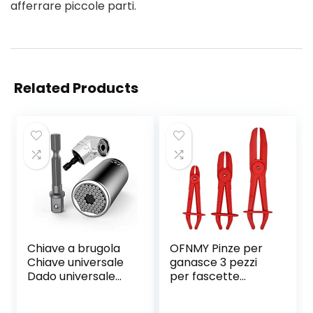
afferrare piccole parti.
Related Products
Chiave a brugola
OFNMY Pinze per
Chiave universale
ganasce 3 pezzi
Dado universale
per fascette
Chiave a bussola
stringitubo per
universale Utensili
contenere tubi di