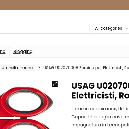
All categories
rno
Blogging
Utensili a mano
USAG U02070008 Forbice per Elettricisti, R
USAG U020700
Elettricisti, R
Lame in acciaio inox, flui
Capacità di taglio cavo m
Impugnatura in tecnopolim