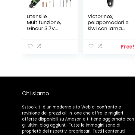
Utensile
Victorinox,
Multifunzione,
pelapomodori e
Ginour 3.7V
kiwi con lama
Strumento
seghettata,
Multifunzione,
doppio taglio,
Mini Trapano
inossidabile,
Free!
Elettrico
lavabile in
Smerigliatrice
lavastoviglie,
Utensile
colore nero
Rotante, Kit 32
Accessori, 3
Velocità
Variabili, USB
Chi siamo
Ricaricabile
Batteria al Litio,
Per DIY
Sstoolk.it è un moderno sito Web di confronto e
revisione dei prezzi all-in-one che offre le migliori
offerte disponibili su Amazon e ti tiene aggiornato con
gli ultimi blog aggiunti. Tutte le immagini sono di
proprietà dei rispettivi proprietari. Tutti i contenuti