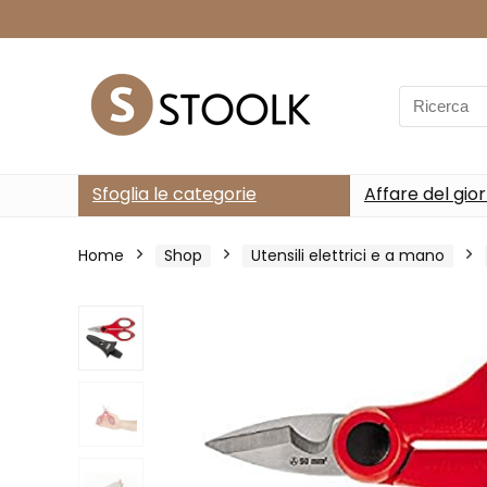
Search
for:
Sfoglia le categorie
Affare del gio
Home
Shop
Utensili elettrici e a mano