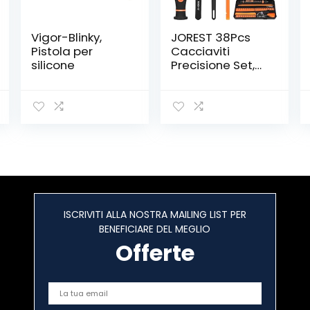
‎Vigor-Blinky,
JOREST 38Pcs
Pistola per
Cacciaviti
silicone
Precisione Set,
Kit Professionali
con Cacciaviti
Torx T5 T6 T8 T9
T10 T20, Kit
Smontaggio e
Riparazione per
iphone, ipad,
Switch, PS4,
Xbox, PC,
Macbook,
ISCRIVITI ALLA NOSTRA MAILING LIST PER
Occhiali,
BENEFICIARE DEL MEGLIO
Orologio
Offerte