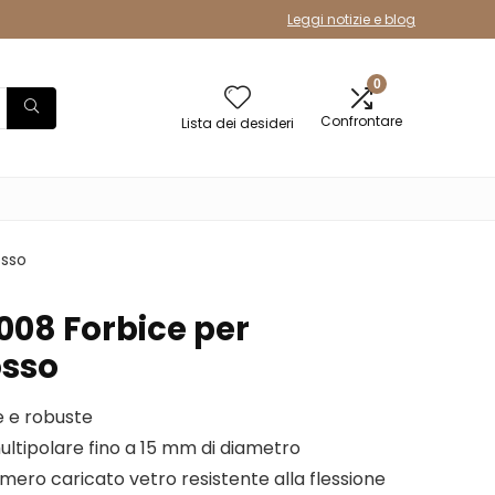
Leggi notizie e blog
0
Confrontare
Lista dei desideri
osso
08 Forbice per
osso
de e robuste
ultipolare fino a 15 mm di diametro
ero caricato vetro resistente alla flessione