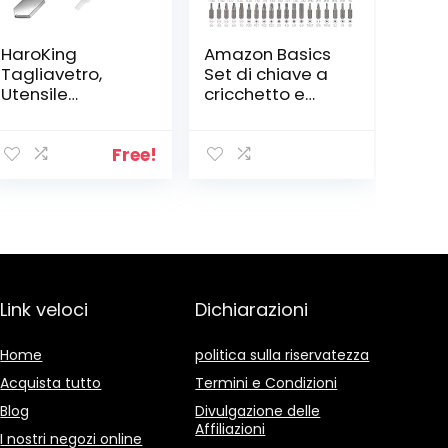
HaroKing
Amazon Basics
Tagliavetro,
Set di chiave a
Utensile
cricchetto e
Professionale
cacciavite
per il Taglio del
magnetici,
Vetro Lubrificato
confezione da
Free!
Ruota di Taglio
73 pezzi
in Carburo di
Tungsteno Tagli
3-12mm Vetro,
Specchio,
Piastrelle e Vetri
Colorati
Link veloci
Dichiarazioni
Home
politica sulla riservatezza
Acquista tutto
Termini e Condizioni
Blog
Divulgazione delle
Affiliazioni
I nostri negozi online