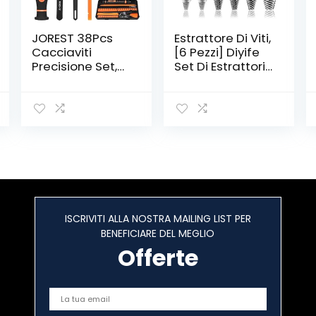
JOREST 38Pcs
Estrattore Di Viti,
Cacciaviti
[6 Pezzi] Diyife
Precisione Set,
Set Di Estrattori
Kit Professionali
Di Bulloni
con Cacciaviti
Danneggiati,
Torx T5 T6 T8 T9
Dispositivo Di
T10 T20, Kit
Rimozione Viti,
Smontaggio e
Dispositivo Di
Riparazione per
Rimozione
iphone, ipad,
Bullone Rotto In
Switch, PS4,
Acciaio H.S.S
Xbox, PC,
4341# per
Macbook,
Danneggiati/Sp
ISCRIVITI ALLA NOSTRA MAILING LIST PER
Occhiali,
ellati
BENEFICIARE DEL MEGLIO
Orologio
Offerte