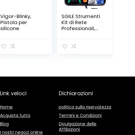
‎Vigor-Blinky,
SGILE Strumenti
Pistola per
Kit di Rete
silicone
Professionali,
Pinza
Crimpatrice rj45,
Manutenzione
del Computer
Kit LAN Tester
del Cavo 9 in 2
Strumenti di
Riparazione
Link veloci
Dichiarazioni
Home
politica sulla riservatezza
Acquista tutto
Termini e Condizioni
Blog
Divulgazione delle
Affiliazioni
I nostri negozi online