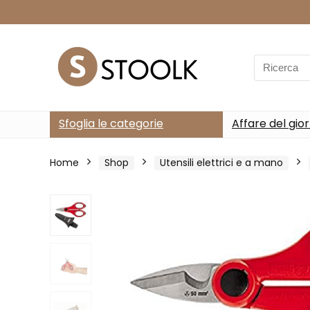
Search
for:
Sfoglia le categorie
Affare del gio
Home
Shop
Utensili elettrici e a mano