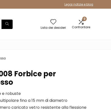
Leggi notizie e blog
0
Confrontare
Lista dei desideri
osso
08 Forbice per
osso
de e robuste
ultipolare fino a 15 mm di diametro
ero caricato vetro resistente alla flessione