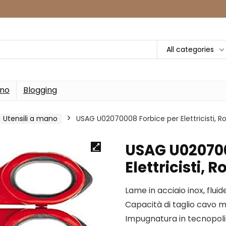
All categories
rno
Blogging
Utensili a mano
USAG U02070008 Forbice per Elettricisti, R
USAG U020700
Elettricisti, R
Lame in acciaio inox, flui
Capacità di taglio cavo m
Impugnatura in tecnopolim