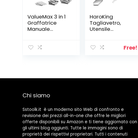
ValueMax 3 in 1
HaroKing
Graffatrice
Tagliavetro,
Manuale
Utensile
Multifunzione,
Professionale
Sparapunti in
per il Taglio del
Acciaio con
Vetro Lubrificato
Free!
3000 Graffette,
Ruota di Taglio
Ideale per
in Carburo di
Tappezzeria,
Tungsteno Tagli
Ferramenta di
3-12mm Vetro,
Fissaggio,
Specchio,
Decorazione,
Piastrelle e Vetri
Lavorazione del
Colorati
Chi siamo
Legno, Mobili
Sstoolk.it è un moderno sito Web di confronto e
revisione dei prezzi all-in-one che offre le migliori
offerte disponibili su Amazon e ti tiene aggiornato con
gli ultimi blog aggiunti. Tutte le immagini sono di
proprietà dei rispettivi proprietari. Tutti i contenuti