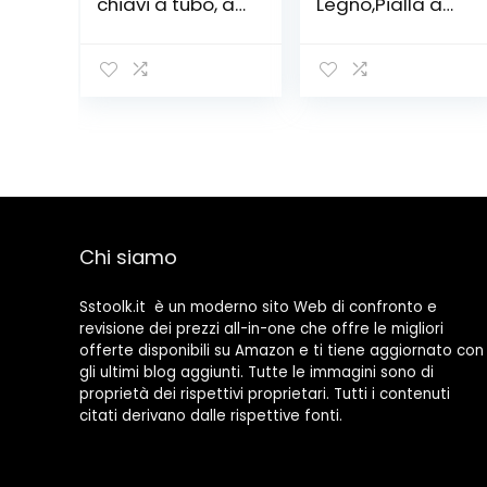
chiavi a tubo, a
Legno,Pialla a
cricchetto, In
Mano In Acciaio,
valigetta di
Pialla
plastica, 130
Lavorazione
pezzi
Legno,Pialla a
Mano Piccola
per
Rifilare,Perfetto
per la
Lavorazione del
Legno,Rifilatura,
Piallatura del
Chi siamo
Legno
Sstoolk.it è un moderno sito Web di confronto e
revisione dei prezzi all-in-one che offre le migliori
offerte disponibili su Amazon e ti tiene aggiornato con
gli ultimi blog aggiunti. Tutte le immagini sono di
proprietà dei rispettivi proprietari. Tutti i contenuti
citati derivano dalle rispettive fonti.