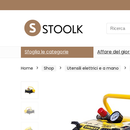
Search
for:
Sfoglia le categorie
Affare del gio
Home
Shop
Utensili elettrici e a mano