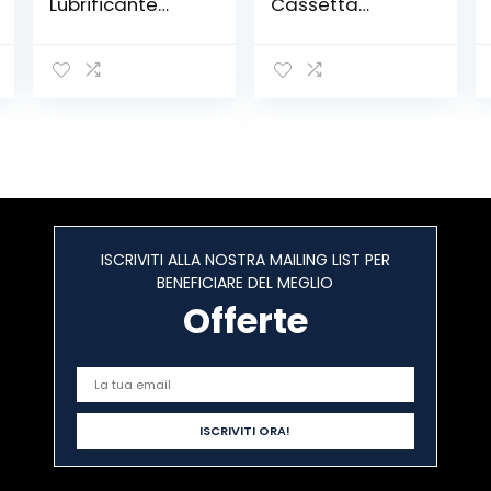
Lubrificante
Cassetta
Spray Con
Attrezzi,
Sistema Doppia
Cassetta Degli
Posizione, 500
Attrezzi Portatile
ml, Bianco
con Coltello,
Martello, Pinze,
Chiave
Regolabile,
Livella,
Cacciavite
Magnetico
ISCRIVITI ALLA NOSTRA MAILING LIST PER
BENEFICIARE DEL MEGLIO
Offerte