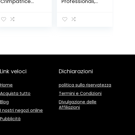
Crimpatrice
Professionali,
Capicorda,termi
Pinza
nale Isolato
Crimpatrice rj45,
0.25-10 mm² con
Manutenzione
1200 piezzi
del Computer
Connettore del
Kit LAN Tester
Cavo
del Cavo 9 in 2
Strumenti di
Riparazione
Link veloci
Dichiarazioni
Home
politica sulla riservatezza
Acquista tutto
Termini e Condizioni
Blog
Divulgazione delle
Affiliazioni
I nostri negozi online
Pubblicità