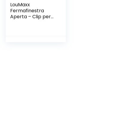
LouMaxx
Fermafinestra
Aperta – Clip per
Finestre – Blocca
Finestra e Porta –
Protezione
Assicurata