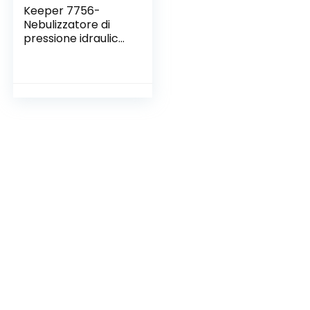
Keeper 7756-
Nebulizzatore di
pressione idraulica
(deposito 1.5 L,
colore: Blu