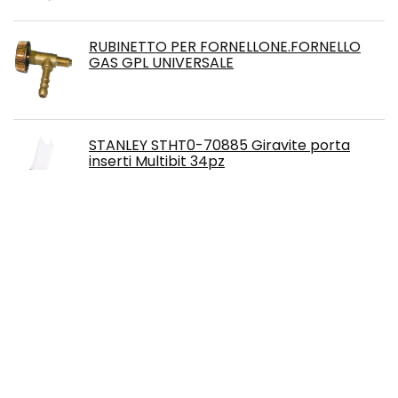
RUBINETTO PER FORNELLONE.FORNELLO
GAS GPL UNIVERSALE
STANLEY STHT0-70885 Giravite porta
inserti Multibit 34pz
Coppia fotocellule universali orientabili
180° - alimentazione 12-24V ac-dc -
fotocellula universale da esterno,
applicazione a parete - adattabili a
qualsiasi impianto automazione cancello
Haobase - Tester di tensione con
strumento penna per auto o camion DC 6