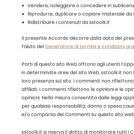
Vendere, noleggiare o concedere in sublicenz
Riprodurre, duplicare o copiare materiale da s
Ridistribuire i contenuti da sstoolk.it
Il presente Accordo decorre dalla data del presen
l’aiuto del
Generatore di termini e condizioni gr
Parti di questo sito Web offrono agli utenti l’op
in determinate aree del sito Web. sstoolk.it non 
loro presenza sul sito. I commenti non riflettono le
affiliati. I commenti riflettono le opinioni e le o
opinioni. Nella misura consentita dalle leggi app
per qualsiasi responsabilità, danno o spesa causat
e/o comparsa dei Commenti su questo sito web
sstoolk.it si riserva il diritto di monitorare tu