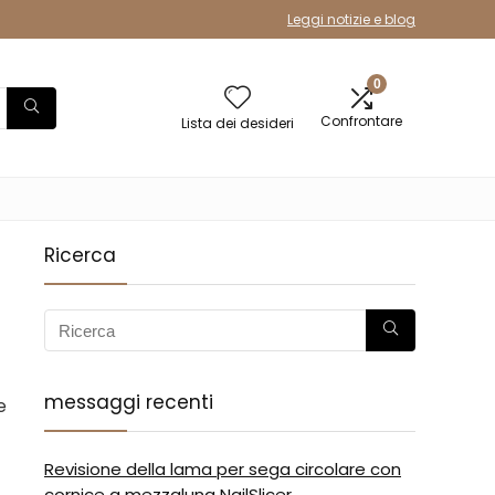
Leggi notizie e blog
0
Confrontare
Lista dei desideri
Ricerca
messaggi recenti
e
Revisione della lama per sega circolare con
cornice a mezzaluna NailSlicer