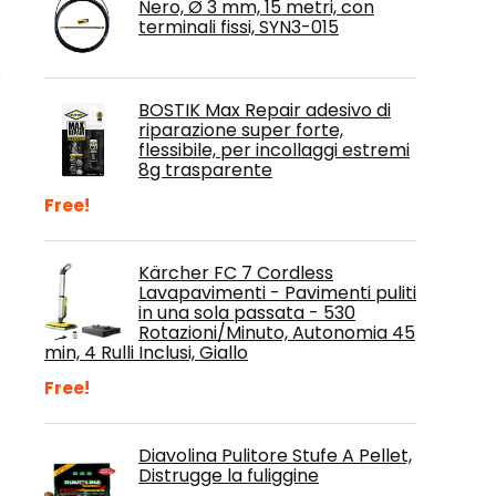
Nero, Ø 3 mm, 15 metri, con
terminali fissi, SYN3-015
e
BOSTIK Max Repair adesivo di
riparazione super forte,
flessibile, per incollaggi estremi
8g trasparente
Free!
Kärcher FC 7 Cordless
Lavapavimenti - Pavimenti puliti
in una sola passata - 530
Rotazioni/Minuto, Autonomia 45
min, 4 Rulli Inclusi, Giallo
Free!
Diavolina Pulitore Stufe A Pellet,
Distrugge la fuliggine