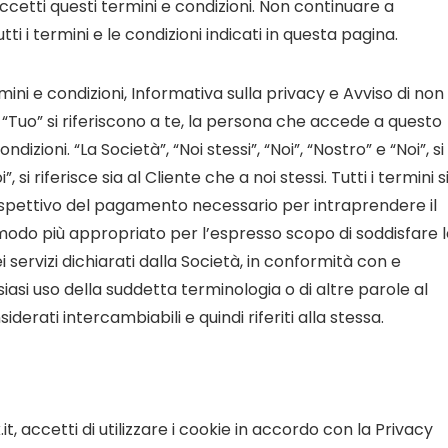
tti questi termini e condizioni. Non continuare a
tti i termini e le condizioni indicati in questa pagina.
ini e condizioni, Informativa sulla privacy e Avviso di non
 e “Tuo” si riferiscono a te, la persona che accede a questo
zioni. “La Società”, “Noi stessi”, “Noi”, “Nostro” e “Noi”, si
, si riferisce sia al Cliente che a noi stessi. Tutti i termini s
rrispettivo del pagamento necessario per intraprendere il
 modo più appropriato per l’espresso scopo di soddisfare 
i servizi dichiarati dalla Società, in conformità con e
iasi uso della suddetta terminologia o di altre parole al
iderati intercambiabili e quindi riferiti alla stessa.
t, accetti di utilizzare i cookie in accordo con la Privacy