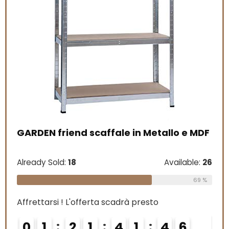
Bosch Home and Garden 06033B6000
PSM 200 AES Levigatrice Universale, 200
W
Free!
Already Sold:
21
Available:
31
 e MDF
68 %
lable:
26
Affrettarsi ! L'offerta scadrà presto
69 %
0
2
2
1
4
1
4
5
5
ACQUISTA DA AMAZON