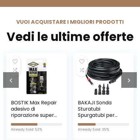
VUOI ACQUISTARE I MIGLIORI PRODOTTI
Vedi le ultime offerte
BAKAJI Sonda
Bonomini
Sturatubi
0750AR54B7 |
Spurgatubi per
Valvola Antiriflusso
Idropulitrice Alta
Orizzontale |
Pressione 15 Metri
Sifone DN32 |
Already Sold: 35%
Already Sold: 69%
Sistema Antipiega
Valvola di Non