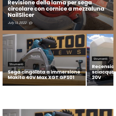
Revisione della lama per sega
circolare con cornice a mezzaluna
NailSlicer
July 13, 2022
Strumenti
Strumenti
Recension
Sega cingolata a immersione
sciacquat
Makita 40V Max XGT GPS01
20V