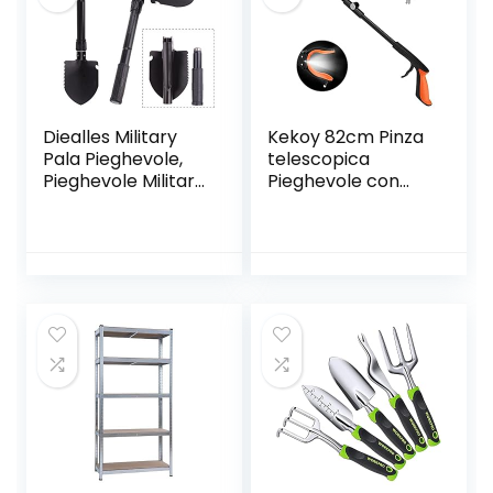
Acciaio/Plastica,
Nero/Arancione
Diealles Military
Kekoy 82cm Pinza
Pala Pieghevole,
telescopica
Pieghevole Militare
Pieghevole con
Multifunzionale
Faro, Raccoglitore
Badile Vanga
di
Kit,Ideale per
immondizia,Prolun
Campeggio,
ga del Braccio con
Trekking,
Struttura in
Saccopelismo,
Alluminio,Testa
Giardinaggio,
Rotante a 90
Militari
Gradi, mascella
Antiscivolo