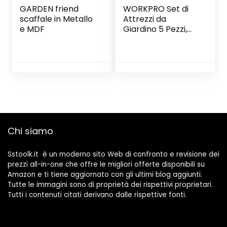
GARDEN friend
WORKPRO Set di
scaffale in Metallo
Attrezzi da
e MDF
Giardino 5 Pezzi,
Utensili da Giardino
in Alluminio, Kit
Giardinaggio
Include Cazzuola
per Trapianto,
Paletta per
Terreno, Forcola,
Sarchiatrice e
Rastrello a Mano
Chi siamo
Sstoolk.it è un moderno sito Web di confronto e revisione dei
prezzi all-in-one che offre le migliori offerte disponibili su
Amazon e ti tiene aggiornato con gli ultimi blog aggiunti.
Tutte le immagini sono di proprietà dei rispettivi proprietari.
Tutti i contenuti citati derivano dalle rispettive fonti.