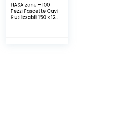
HASA zone – 100
Pezzi Fascette Cavi
Riutilizzabili 150 x 12
mm, Fascette Nere,
Stringicavi
Regolabili per
Organizzazione dei
Cavi a Casa e in
Ufficio