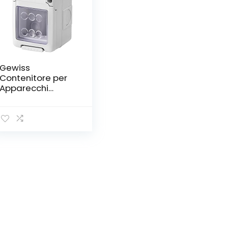
Gewiss
Contenitore per
Apparecchi
System, Stagno, 2
Posti, Grigio Ral
7035, IP55