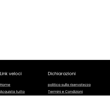
Link veloci
Dichiarazioni
Home
politica sulla riservatezza
Acquista tutto
Termini e Condizioni
Blog
Divulgazione delle
Affiliazioni
I nostri negozi online