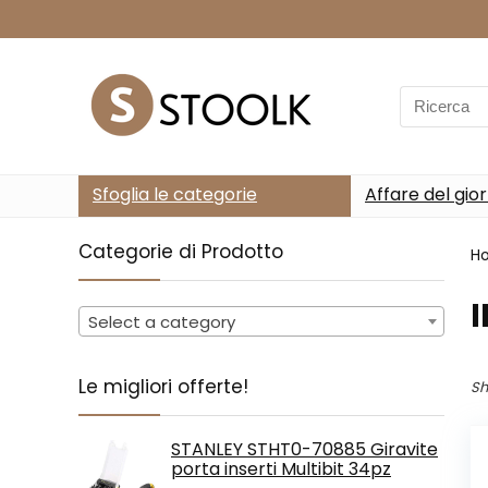
Search
for:
Sfoglia le categorie
Affare del gio
Categorie di Prodotto
H
‎
Select a category
Le migliori offerte!
Sh
STANLEY STHT0-70885 Giravite
porta inserti Multibit 34pz