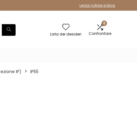
Leggi notizie e blog
0
Confrontare
Lista dei desideri
tezione IP)
‎IP55