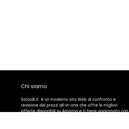
Chi siamo
Sstoolk.it è un moderno sito Web di confronto e
revisione dei prezzi all-in-one che offre le migliori
offerte disponibili su Amazon e ti tiene aggiornato con
gli ultimi blog aggiunti. Tutte le immagini sono di
proprietà dei rispettivi proprietari. Tutti i contenuti
citati derivano dalle rispettive fonti.