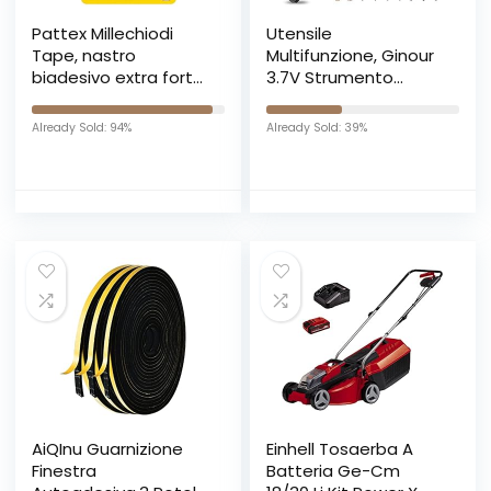
Pattex Millechiodi
Utensile
Tape, nastro
Multifunzione, Ginour
biadesivo extra forte
3.7V Strumento
per applicazioni
Multifunzione, Mini
permanenti, nastro
Trapano Elettrico
Already Sold: 94%
Already Sold: 39%
adesivo di
Smerigliatrice
montaggio per
Utensile Rotante, Kit
interni ed esterni, 19
32 Accessori, 3
mm x 1,5 m
Velocità Variabili, USB
Ricaricabile Batteria
al Litio, Per DIY
AiQInu Guarnizione
Einhell Tosaerba A
Finestra
Batteria Ge-Cm