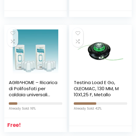
None
Corrente /
Resistenza /
Capacità /
Temperatura /
Frequenza –
KAIWEETS
AGRI^HOME – Ricarica
Testina Load E Go,
di Polifosfati per
OLEOMAC, 130 MM, M
caldaia universali
10X1,25 F, Metallo
pronti all’uso,
cartucce adatte a
Already Sold: 16%
Already Sold: 42%
tutti i dosatori [12
ricariche pronte
Free!
all’uso]