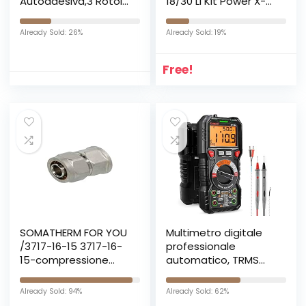
Autoadesiva,3 Rotoli
18/30 Li Kit Power X-
6x3mm 15m Schiuma
Change 18 V, 60.5 x
Nastro Paraspifferi
39.5 x 37.5 Cm, Rosso
Already Sold: 26%
Already Sold: 19%
Porta, Alta Densità
Nero
Neoprene Adesivo
Free!
Isolamento Nastro
Sigillante per Anti
Freddo, Rumore e
Collisione
SOMATHERM FOR YOU
Multimetro digitale
/3717-16-15 3717-16-
professionale
15-compressione
automatico, TRMS
Raccordo diritto per
6000 Conti (prompt
multistrato Ø16 pipe-
jack LED), Tester
Already Sold: 94%
Already Sold: 62%
Femmina 15/21 (1/2 ”),
Elettrico, Tensione /