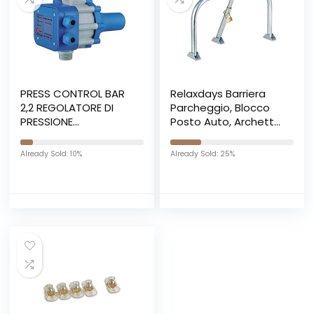
PRESS CONTROL BAR
Relaxdays Barriera
2,2 REGOLATORE DI
Parcheggio, Blocco
PRESSIONE
Posto Auto, Archetto
ELETTROPOMPA
Dissuasore, Acciaio,
45x76x32 cm, Sbarra
Already Sold: 10%
Already Sold: 25%
Posteggio, Argento