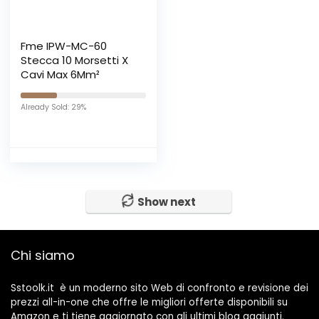
Fme IPW-MC-60
Stecca 10 Morsetti X
Cavi Max 6Mm²
Already Sold: 29%
Show next
Chi siamo
Sstoolk.it è un moderno sito Web di confronto e revisione dei
prezzi all-in-one che offre le migliori offerte disponibili su
Amazon e ti tiene aggiornato con gli ultimi blog aggiunti.