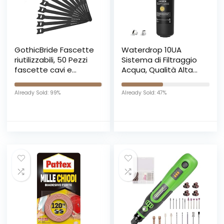
GothicBride Fascette
Waterdrop 10UA
riutilizzabili, 50 Pezzi
Sistema di Filtraggio
fascette cavi e
Acqua, Qualità Alta
Regolabili con Hook e
30K litri Sistema di
Loop Cinturino Ideale
Filtraggio Acqua per il
Already Sold: 99%
Already Sold: 47%
per sistemare Cavi
Rubinetto Sotto
Pc, TV (15 * 1.2 cm)
Bancone, Rimuove il
99% di Piombo,
Fluoro, Cloro, Cattivo
Sapore & Odore,
0.5μm