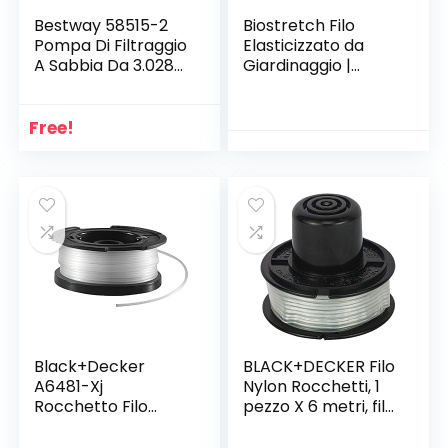
Bestway 58515-2
Biostretch Filo
Pompa Di Filtraggio
Elasticizzato da
A Sabbia Da 3.028
Giardinaggio |
L/H, Multicolore, 36
Nastro Anti-
x 52.5 x 36 Cm
torsione per Orto,
Piante, Fiori e Alberi
Free!
| Struttura di
Sostegno Flessibile
per Giardinieri –
Legacci da Fioraio |
1x Rotolo da 20m
(Verde)
Black+Decker
BLACK+DECKER Filo
A6481-Xj
Nylon Rocchetti, 1
Rocchetto Filo
pezzo X 6 metri, filo
Nylon Reflex, 10 M,
1,5 mm, Rocchetto
1.5Mm, Multicolore
a Pressione,