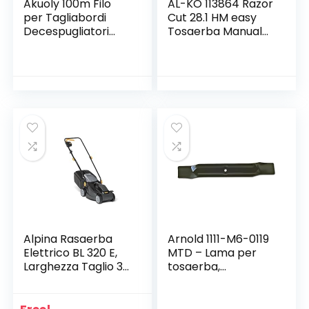
Akuoly 100m Filo
AL-KO 113864 Razor
per Tagliabordi
Cut 28.1 HM easy
Decespugliatori
Tosaerba Manuale
Strimmer Linee
a Taglio
Tagliaerba 1,6 mm
Elicoidale.Lavoro
in Nylon
28cm Ideale 150mq.
Alpina Rasaerba
Arnold 1111-M6-0119
Elettrico BL 320 E,
MTD – Lama per
Larghezza Taglio 32
tosaerba,
cm, Motore da 1000
lunghezza: 32 cm
W, fino a 300 m²,
Altezza di Taglio