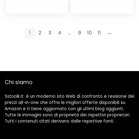
Accessori
Tagliabordi ,
A6226-XJ
1
2
3
4
…
9
10
11
→
Chi siamo
Sstoolk.it è un moderno sito Web di confronto e revisione dei
prezzi all-in-one che offre le migliori offerte disponibili su
Amazon e ti tiene aggiornato con gli ultimi blog aggiunti.
Tutte le immagini sono di proprietà dei rispettivi proprietari.
Tutti i contenuti citati derivano dalle rispettive fonti.