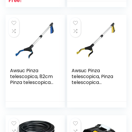
Free!
Regolabile in 3
Posizioni, Sacco di
Raccolta da 25 l
Awsuc Pinza
Awsuc Pinza
telescopica, 82cm
telescopica, Pinza
Pinza telescopica
telescopica
Pieghevole, Pinza
Pieghevole 82cm,
Prensile,Raccoglito
Reacher Grabber
re di immondizia,
Tool Pinza
Pinza Morsetto in
Prensile,Raccoglito
Gomma
re di immondizia,
Pinza Morsetto in
Gomma
Healthcare