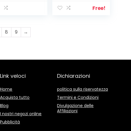
5Mm, Multicolore
Accessori per
Avvitare), 50 Pezzi,
Free!
Set di 50
8
9
→
Link veloci
Dichiarazioni
Home
politica sulla riservatezza
Acquista tutto
Termini e Condizioni
Blog
Divulgazione delle
Affiliazioni
I nostri negozi online
Pubblicità