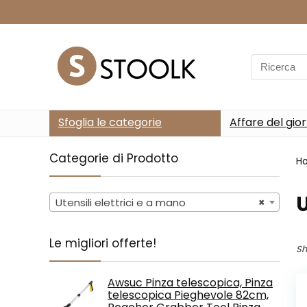
Search
for:
Sfoglia le categorie
Affare del gio
Categorie di Prodotto
H
U
Utensili elettrici e a mano
×
Le migliori offerte!
Sh
Awsuc Pinza telescopica, Pinza
telescopica Pieghevole 82cm,