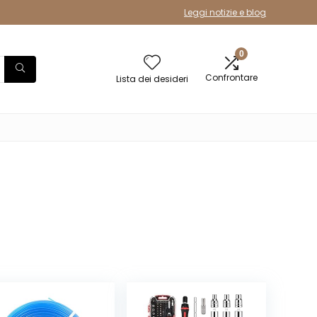
Leggi notizie e blog
0
Confrontare
Lista dei desideri