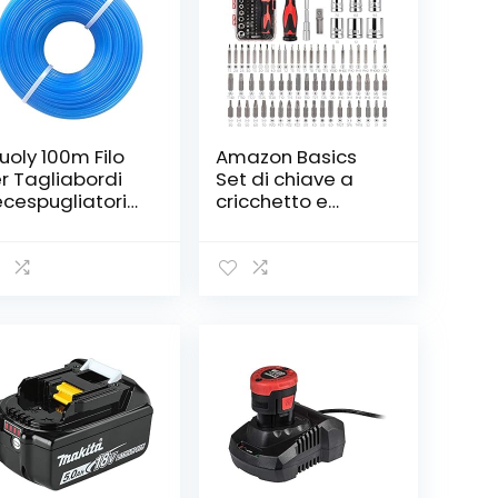
uoly 100m Filo
Amazon Basics
r Tagliabordi
Set di chiave a
cespugliatori
cricchetto e
rimmer Linee
cacciavite
gliaerba 1,6
magnetici,
 in Nylon
confezione da 73
pezzi