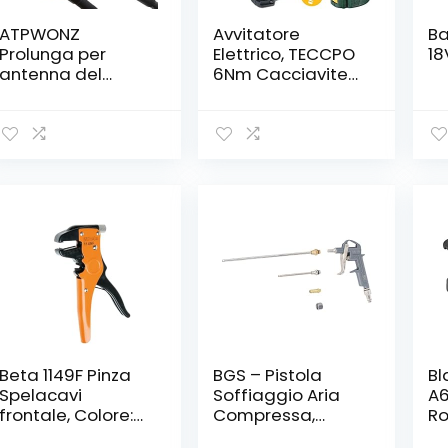
ATPWONZ
Avvitatore
Ba
Prolunga per
Elettrico, TECCPO
18
antenna del
6Nm Cacciavite
router 5 metri
Elettrico, 9+1
Coppia di
Serraggio, 45
Pezzi Accessori,
2000mAh Li-ion
3,6V, 2 Diversi
Angolazione a
Piegare, Luce a
LED, Migliore
Regalo di DIY -
TDSC01P
Beta 1149F Pinza
BGS – Pistola
Bl
Spelacavi
Soffiaggio Aria
A6
frontale, Colore:
Compressa,
Ro
Nero/arancione
Pressofusione
Ny