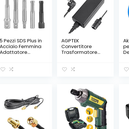
5 Pezzi SDS Plus in
AGPTEK
Ak
Acciaio Femmina
Convertitore
pe
Adattatore
Trasformatore
De
Femmina
per Accendisigari
St
Esagonale
12V 10A,
Ta
Prolunga Utensili
Adattatore di
mm
Elettrici Accessori
Alimentazione per
Accendisigari,
Adatto per
Apparecchio per
Auto a 12V Come
Aspirapolvere
dell’Auto,
Frigoriferi, 1.2M