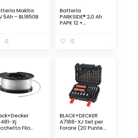
tteria Makita
Batteria
V 5Ah – BL1850B
PARKSIDE® 2,0 Ah
PAPK 12 +
caricabatterie
X12V
ack+Decker
BLACK+DECKER
481-Xj
A7188-XJ Set per
cchetto Filo
Forare (20 Punte
lon Reflex, 10 M,
Miste e 30