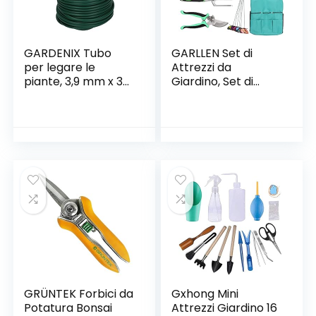
GARDENIX Tubo
GARLLEN Set di
per legare le
Attrezzi da
piante, 3,9 mm x 30
Giardino, Set di
m, materiale per
Attrezzi Manuali da
legare le piante
13 Pezzi, con Borsa
Pesante per la
Conservazione, Kit
di Semina Manuale
per Interni e
Esterni, Adatto per
Donne/Uomini/Giar
dinieri
GRÜNTEK Forbici da
Gxhong Mini
Potatura Bonsai
Attrezzi Giardino 16