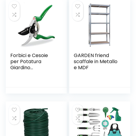
Terreni duri e
sassosi, Lunghezza
117 cm,
Acciaio/Plastica,
Nero/Arancione
Forbici e Cesoie
GARDEN friend
per Potatura
scaffale in Metallo
Giardino
e MDF
Professionali FALCO
GRÜNTEK 215 mm