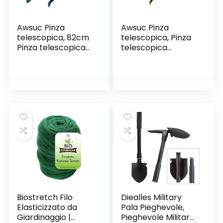
Awsuc Pinza
Awsuc Pinza
telescopica, 82cm
telescopica, Pinza
Pinza telescopica
telescopica
Pieghevole, Pinza
Pieghevole 82cm,
Prensile,Raccoglito
Reacher Grabber
re di immondizia,
Tool Pinza
Pinza Morsetto in
Prensile,Raccoglito
Gomma
re di immondizia,
Pinza Morsetto in
Gomma
Healthcare
Reaching Aid
Pieghevole
Biostretch Filo
Diealles Military
Elasticizzato da
Pala Pieghevole,
Giardinaggio |
Pieghevole Militare