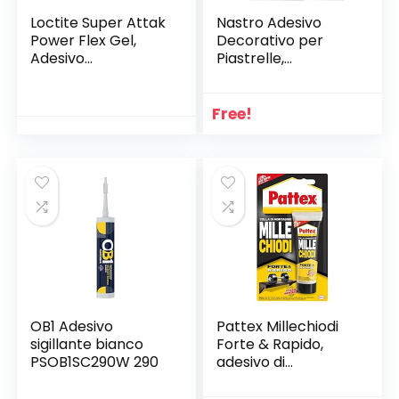
Loctite Super Attak
Nastro Adesivo
Power Flex Gel,
Decorativo per
Adesivo
Piastrelle,
Trasparente e
Impermeabile,
Istantaneo
Nastro Sigillante
Specifico per
per Giunture
Free!
Materiali Flessibili,
Autoadesivo per
Colla Resistente in
Pavimenti, Pareti,
Formula Gel per
Soffitti, Armadi
Pelle, Gomma e
(2X(0.5cmX50m),N
Cuoio, 1X3G
ero)
OB1 Adesivo
Pattex Millechiodi
sigillante bianco
Forte & Rapido,
PSOB1SC290W 290
adesivo di
montaggio extra
forte che