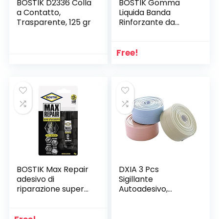
BOSTIK D2336 Colla
BOSTIK Gomma
a Contatto,
Liquida Banda
Trasparente, 125 gr
Rinforzante da
utilizzare in
combinazione con
Bostik Gomma
Free!
Liquida 10cmx10m
nero
BOSTIK Max Repair
DXIA 3 Pcs
adesivo di
Sigillante
riparazione super
Autoadesivo,
forte, flessibile, per
Nastro Sigillante
incollaggi estremi
Impermeabile, PVC
8g trasparente
Nastro Striscia