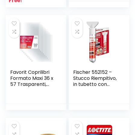
Free!
Autoadesivo S
Favorit Coprilibri
Fischer 552152 –
Formato Maxi 36 x
Stucco Riempitivo,
57 Trasparenti,
in tubetto con
Finitura Liscia, Conf.
spatola integrata,
da 10 pezzi
per coprire fori e
crepe, finitura liscia,
Colore bianco, 70
ml