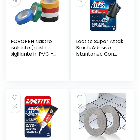
FOROREH Nastro
Loctite Super Attak
isolante (nastro
Brush, Adesivo
sigillante in PVC –
Istantaneo Con
nastro adesivo),
Pennello Facile E
per isolamento –
Preciso, Colla
riparazione di
Liquida
conduttori elettrici
Trasparente Per
Gomma, 16.5 X Cm
X 2.0 X Cm X 9.8