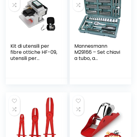
PC, Macbook,
Occhiali, Orologio
Kit di utensili per
Mannesmann
fibre ottiche HF-09,
M29166 – Set chiavi
utensili per
a tubo, a
taglierine per
cricchetto, In
mannaia in fibra
valigetta di
ottica di alta
plastica, 130 pezzi
precisione, taglio
accurato,
dispositivo 3 in 1,
angolo di taglio
inferiore a 0,5 gradi,
per fibra