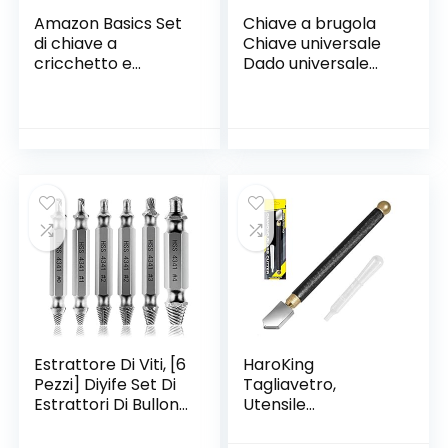
Amazon Basics Set
Chiave a brugola
di chiave a
Chiave universale
cricchetto e
Dado universale
cacciavite
Chiave a bussola
magnetici,
universale Utensili a
confezione da 73
mano multi
pezzi
funzione 7-19mm
con adattatore per
avvitatori ad
angolo di 105°
Cacciavite
Strumenti di
riparazione
Estrattore Di Viti, [6
HaroKing
Pezzi] Diyife Set Di
Tagliavetro,
Estrattori Di Bulloni
Utensile
Danneggiati,
Professionale per il
Dispositivo Di
Taglio del Vetro