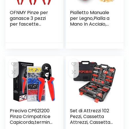
OFNMY Pinze per
Pialletto Manuale
ganasce 3 pezzi
per Legno,Pialla a
per fascette
Mano In Acciaio,
stringitubo per
Pialla Lavorazione
contenere tubi di
Legno,Pialla a Mano
raffreddamento,
Piccola per
freni e tubi del
Rifilare,Perfetto per
carburante
la Lavorazione del
Legno,Rifilatura,Piall
atura del Legno
Preciva CP621200
Set di Attrezzi 102
Pinza Crimpatrice
Pezzi, Cassetta
Capicorda,terminal
Attrezzi, Cassetta
e Isolato 0.25-10
Degli Attrezzi