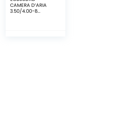
CAMERA D’ARIA
3.50/4.00-8
VALVOLA TR13 PER
PNEUMATICO
RUOTA CARRIOLA
TRATTORINO
FALCIAERBA
GARDEN
GIARDINAGGIO