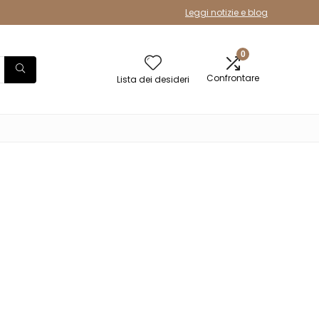
Leggi notizie e blog
0
Confrontare
Lista dei desideri