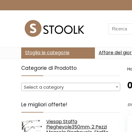
Search
for:
Sfoglia le categorie
Affare del gio
Categorie di Prodotto
H
‎
Select a category
Le migliori offerte!
Sh
Viesap Staffa
Pieghevole350mm, 2 Pezzi