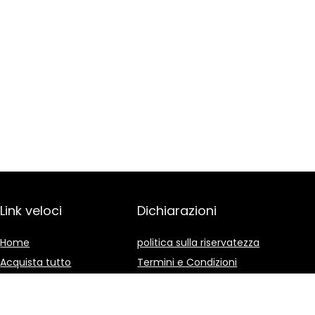
Link veloci
Dichiarazioni
Home
politica sulla riservatezza
Acquista tutto
Termini e Condizioni
Blog
Divulgazione delle
Affiliazioni
I nostri negozi online