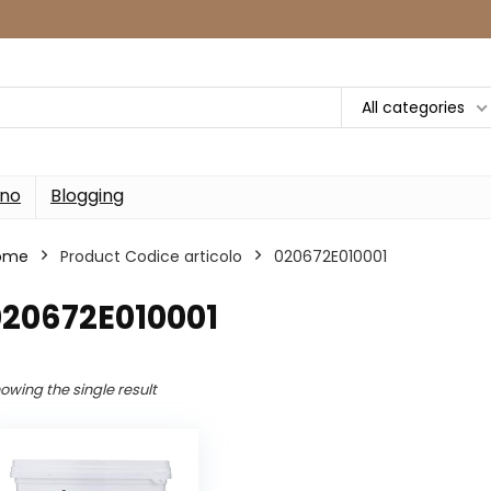
All categories
rno
Blogging
ome
Product Codice articolo
‎020672E010001
020672E010001
owing the single result