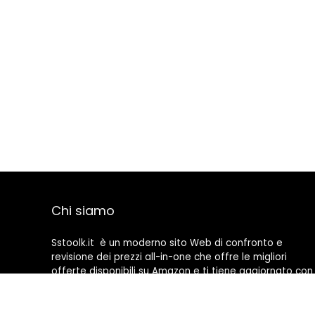
Chi siamo
Sstoolk.it è un moderno sito Web di confronto e
revisione dei prezzi all-in-one che offre le migliori
offerte disponibili su Amazon e ti tiene aggiornato con
gli ultimi blog aggiunti. Tutte le immagini sono di
proprietà dei rispettivi proprietari. Tutti i contenuti
citati derivano dalle rispettive fonti.