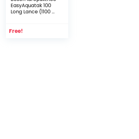
EasyAquatak 100
Long Lance (1100 W,
flessibile da 5 m,
portata massima:
270 l/h, ugello con
Free!
getto variabile,
confezione in
cartone)