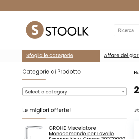
Search
for:
Sfoglia le categorie
Affare del gio
Categorie di Prodotto
H
‎
Select a category
Le migliori offerte!
Sh
GROHE Miscelatore
Monocomando per Lavello