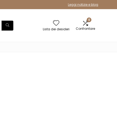
Leggi notizie e blog
0
Confrontare
Lista dei desideri