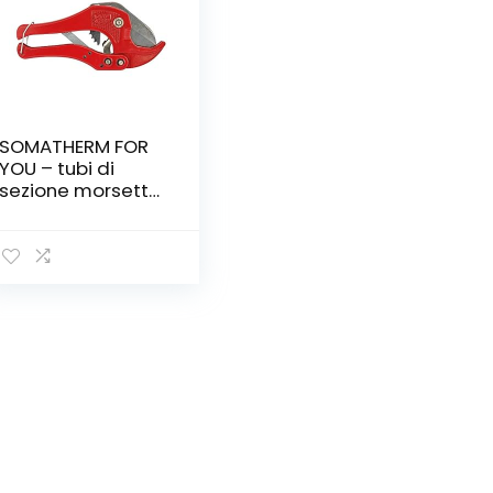
SOMATHERM FOR
YOU – tubi di
sezione morsetto
di plastica
(polietilene per-
– multistrato) D12
a D40mm