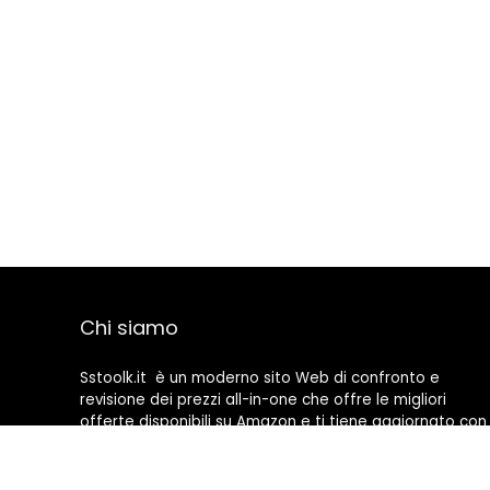
Chi siamo
Sstoolk.it è un moderno sito Web di confronto e
revisione dei prezzi all-in-one che offre le migliori
offerte disponibili su Amazon e ti tiene aggiornato con
gli ultimi blog aggiunti. Tutte le immagini sono di
proprietà dei rispettivi proprietari. Tutti i contenuti
citati derivano dalle rispettive fonti.