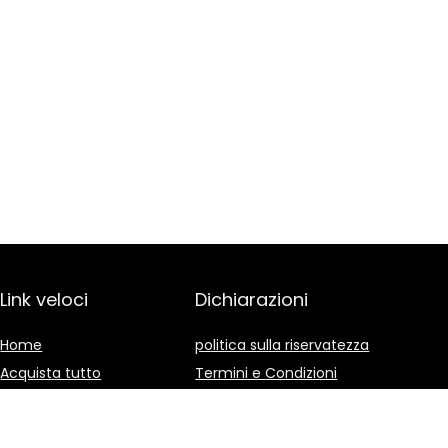
Link veloci
Dichiarazioni
Home
politica sulla riservatezza
Acquista tutto
Termini e Condizioni
Blog
Divulgazione delle
Affiliazioni
I nostri negozi online