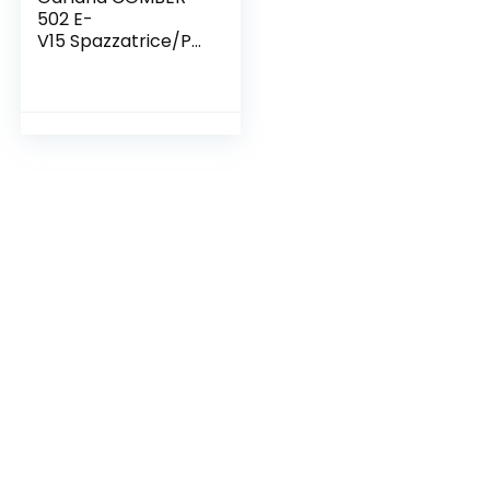
502 E-
V15 Spazzatrice/Pul
itre di Prati
Artificiali,
1.600 W, 40 cm, Sac
co Paletta 40 lt