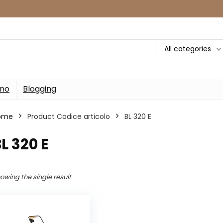
All categories
rno
Blogging
ome
Product Codice articolo
‎BL 320 E
BL 320 E
owing the single result