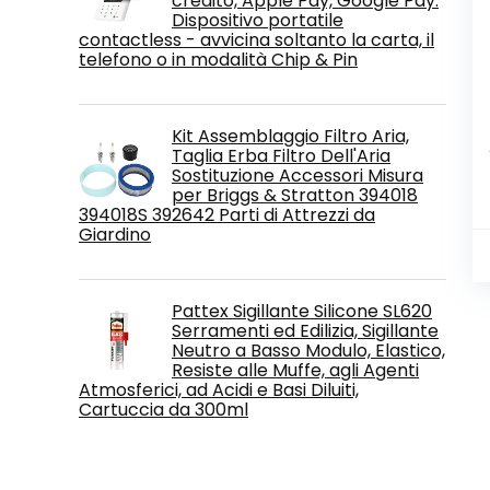
credito, Apple Pay, Google Pay.
Dispositivo portatile
contactless - avvicina soltanto la carta, il
telefono o in modalità Chip & Pin
Kit Assemblaggio Filtro Aria,
Taglia Erba Filtro Dell'Aria
Sostituzione Accessori Misura
per Briggs & Stratton 394018
394018S 392642 Parti di Attrezzi da
Giardino
Pattex Sigillante Silicone SL620
Serramenti ed Edilizia, Sigillante
Neutro a Basso Modulo, Elastico,
Resiste alle Muffe, agli Agenti
Atmosferici, ad Acidi e Basi Diluiti,
Cartuccia da 300ml