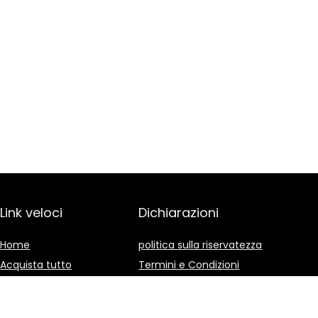
Link veloci
Dichiarazioni
Home
politica sulla riservatezza
Acquista tutto
Termini e Condizioni
Blog
Divulgazione delle
Affiliazioni
I nostri negozi online