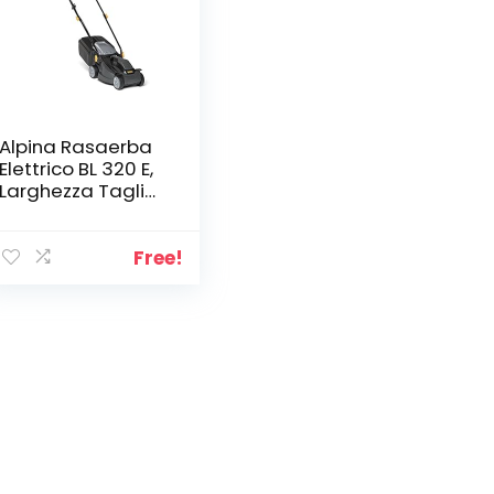
Alpina Rasaerba
Elettrico BL 320 E,
Larghezza Taglio
32 cm, Motore da
1000 W, fino a 300
m², Altezza di
Free!
Taglio Regolabile
in 3 Posizioni,
Sacco di
Raccolta da 25 l