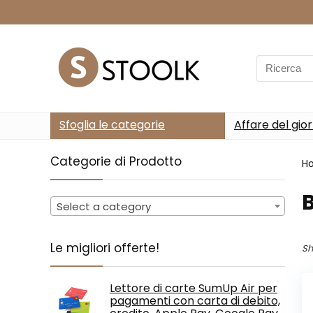
Search
for:
Sfoglia le categorie
Affare del gio
Categorie di Prodotto
H
‎
Select a category
Le migliori offerte!
Sh
Lettore di carte SumUp Air per
pagamenti con carta di debito,