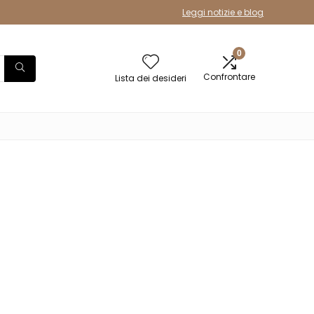
Leggi notizie e blog
0
Confrontare
Lista dei desideri