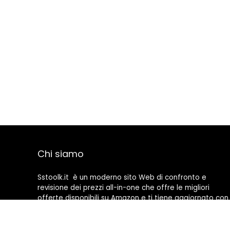
Chi siamo
Sstoolk.it è un moderno sito Web di confronto e
revisione dei prezzi all-in-one che offre le migliori
offerte disponibili su Amazon e ti tiene aggiornato con
gli ultimi blog aggiunti. Tutte le immagini sono di
proprietà dei rispettivi proprietari. Tutti i contenuti
citati derivano dalle rispettive fonti.