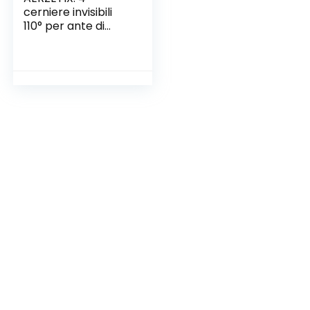
cerniere invisibili
110° per ante di
mobili a montaggio
superficiale
Copertura totale
C41037