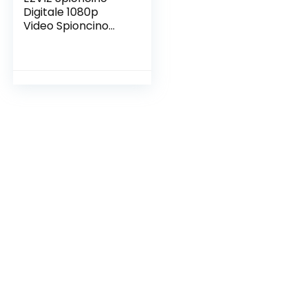
Digitale 1080p
Video Spioncino
Senza Fili con
Monitor 4,3″ Pollici,
Suoneria
Campanello
Integrata, Visione
Notturna,Rilevame
nto Movimento PIR,
Audio
Bidirezionale,Grand
e Angolo