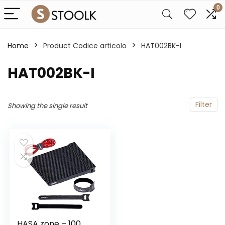
0
Home
Product Codice articolo
‎HAT002BK-I
‎HAT002BK-I
Filter
Showing the single result
HASA zone – 100