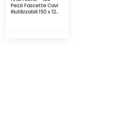
Pezzi Fascette Cavi
Riutilizzabili 150 x 12
mm, Fascette Nere,
Stringicavi
Regolabili per
Organizzazione dei
Cavi a Casa e in
Ufficio