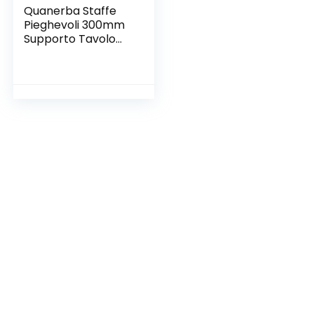
Quanerba Staffe
Pieghevoli 300mm
Supporto Tavolo
Pieghevole,
300mm/12in Staffe
per Mensole
Pesanti, Tavolo
Pieghevole, Carico
Massimo 60kg
(12IN/30cm)