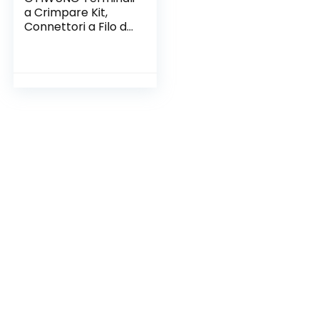
a Crimpare Kit,
Connettori a Filo da
200 Pezzi, Kit di
Assortimento
Connettori a Cavo
Rapido AWG 22-16,
16-14, 12-10,
Connettori
Terminali, Kit
Connettore Vanga