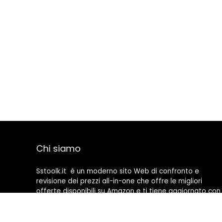
Chi siamo
Sstoolk.it è un moderno sito Web di confronto e
revisione dei prezzi all-in-one che offre le migliori
offerte disponibili su Amazon e ti tiene aggiornato con
gli ultimi blog aggiunti. Tutte le immagini sono di
proprietà dei rispettivi proprietari. Tutti i contenuti
citati derivano dalle rispettive fonti.