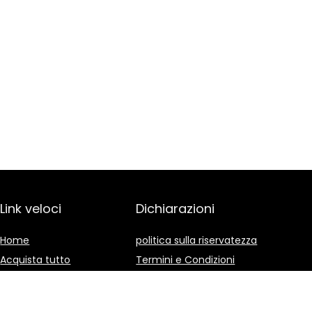
Link veloci
Dichiarazioni
Home
politica sulla riservatezza
Acquista tutto
Termini e Condizioni
Blog
Divulgazione delle
Affiliazioni
I nostri negozi online