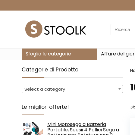
Search
for:
Sfoglia le categorie
Affare del gio
Categorie di Prodotto
H
‎
Select a category
Le migliori offerte!
Sh
Mini Motosega a Batteria
Portatile, Seesii 4 Pollici Sega a