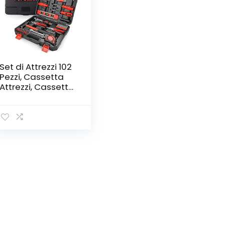
Set di Attrezzi 102
Pezzi, Cassetta
Attrezzi, Cassetta
Degli Attrezzi
Portatile con
Coltello, Martello,
Pinze, Chiave
Regolabile, Livella,
Cacciavite
Magnetico