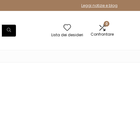
Leggi notizie e blog
0
Confrontare
Lista dei desideri