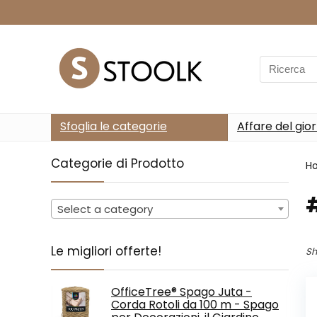
Search
for:
Sfoglia le categorie
Affare del gio
Categorie di Prodotto
H
‎
Select a category
Le migliori offerte!
Sh
OfficeTree® Spago Juta -
Corda Rotoli da 100 m - Spago