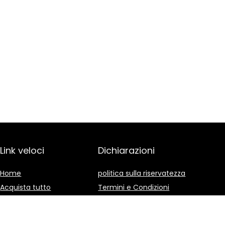
Link veloci
Dichiarazioni
Home
politica sulla riservatezza
Acquista tutto
Termini e Condizioni
Blog
Divulgazione delle
Affiliazioni
I nostri negozi online