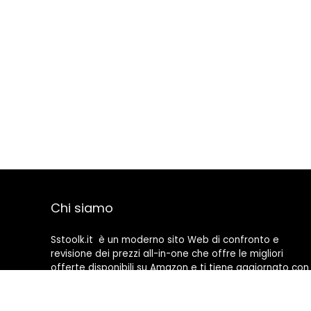
Chi siamo
Sstoolk.it è un moderno sito Web di confronto e
revisione dei prezzi all-in-one che offre le migliori
offerte disponibili su Amazon e ti tiene aggiornato con
gli ultimi blog aggiunti. Tutte le immagini sono di
proprietà dei rispettivi proprietari. Tutti i contenuti
citati derivano dalle rispettive fonti.