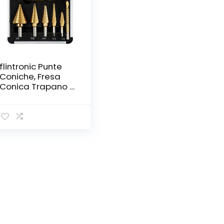
flintronic Punte
Coniche, Fresa
Conica Trapano a
Gradini,5 Punte in
Titanio con
Gambo Cambio
Rapido HEX ad
Alta Velocità e 1
Punzone Centrale
Automatico con
Custodia
Adattabile a
Avvitatore