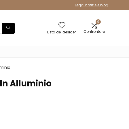
Leggi notizie e blog
0
Confrontare
Lista dei desideri
uminio
In Alluminio