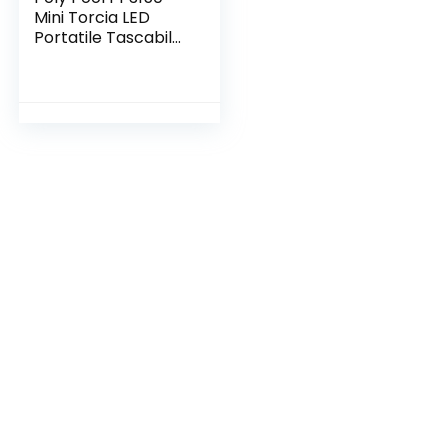
Mini Torcia LED
Portatile Tascabile
Luminosità 18
Lumen IP44 Con
Pratica
Impugnatura
Antiscivolo e
Laccetto da Polso