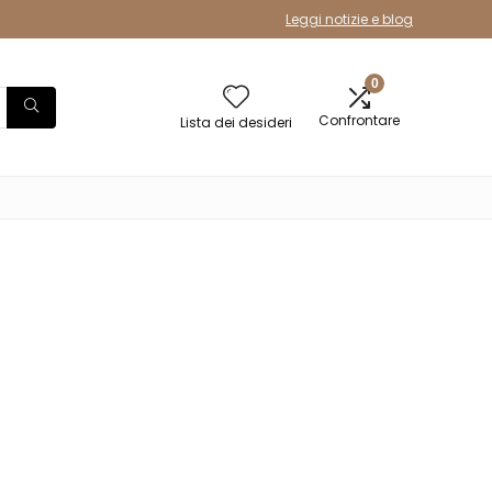
Leggi notizie e blog
0
Confrontare
Lista dei desideri