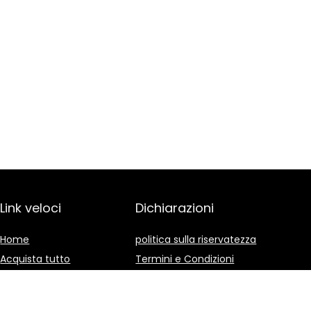
Link veloci
Dichiarazioni
Home
politica sulla riservatezza
Acquista tutto
Termini e Condizioni
Blog
Divulgazione delle
Affiliazioni
I nostri negozi online