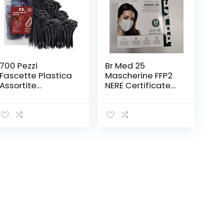
700 Pezzi
Br Med 25
Fascette Plastica
Mascherine FFP2
Assortite
NERE Certificate
100/150/200/250/
CE 1463,
300mm X 3.6mm
confezionate
Fascette
singolarmente
Elettricista Nere
mascherina ffp2,
Fascette Cavi
Regular
Autobloccanti
Fascetta Piccole
per Cable
Management,
Giardinaggio