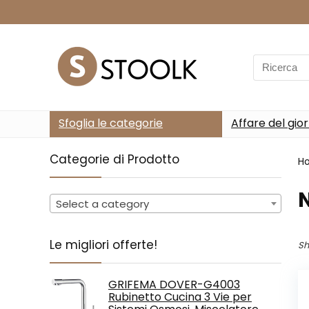
Search
for:
Sfoglia le categorie
Affare del gio
Categorie di Prodotto
H
‎
Select a category
Le migliori offerte!
Sh
GRIFEMA DOVER-G4003
Rubinetto Cucina 3 Vie per