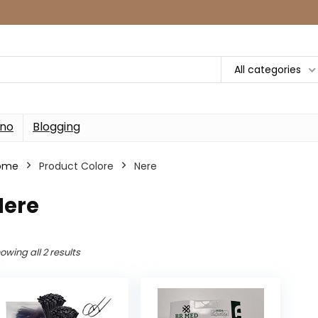
All categories
rno
Blogging
ome
Product Colore
‎Nere
Nere
owing all 2 results