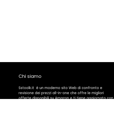
Chi siamo
Sstoolk.it è un moderno sito Web di confronto e
revisione dei prezzi all-in-one che offre le migliori
offerte disponibili su Amazon e ti tiene aggiornato con
gli ultimi blog aggiunti. Tutte le immagini sono di
proprietà dei rispettivi proprietari. Tutti i contenuti
citati derivano dalle rispettive fonti.