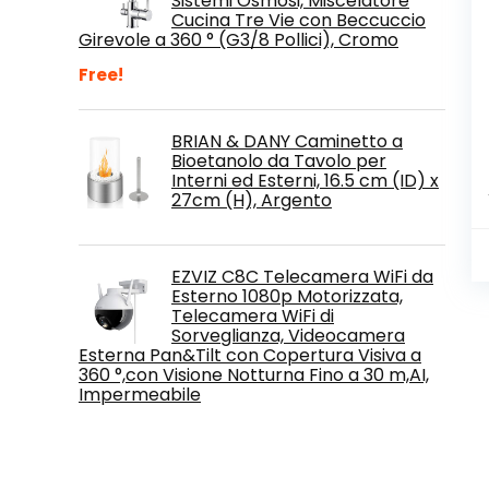
Sistemi Osmosi, Miscelatore
Cucina Tre Vie con Beccuccio
Girevole a 360 ° (G3/8 Pollici), Cromo
Free!
BRIAN & DANY Caminetto a
Bioetanolo da Tavolo per
Interni ed Esterni, 16.5 cm (ID) x
27cm (H), Argento
EZVIZ C8C Telecamera WiFi da
Esterno 1080p Motorizzata,
Telecamera WiFi di
Sorveglianza, Videocamera
Esterna Pan&Tilt con Copertura Visiva a
360 °,con Visione Notturna Fino a 30 m,AI,
Impermeabile