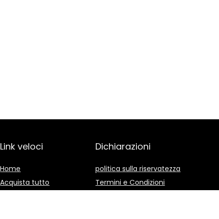
Link veloci
Dichiarazioni
Home
politica sulla riservatezza
Acquista tutto
Termini e Condizioni
Blog
Divulgazione delle
Affiliazioni
I nostri negozi online