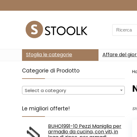
Search
for:
Sfoglia le categorie
Affare del gio
Categorie di Prodotto
H
N
Select a category
Le migliori offerte!
Sh
BUHO1991-10 Pezzi Maniglia per
armadio da cucina, con viti, in