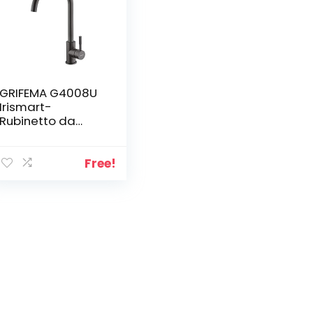
GRIFEMA G4008U
Irismart-
Rubinetto da
Cucina Alto,
Miscelatore
Monocomando
Free!
per Lavello,
Acciaio Inox,
Grigio [Exclusiva
Amazon]
[Esclusiva
Amazon]