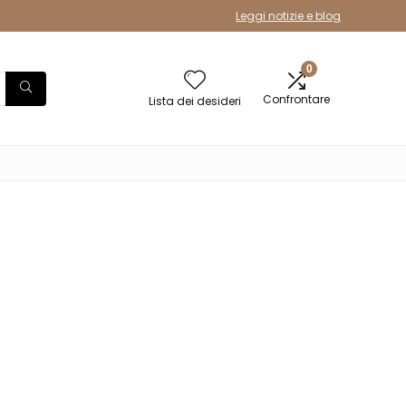
Leggi notizie e blog
0
Confrontare
Lista dei desideri