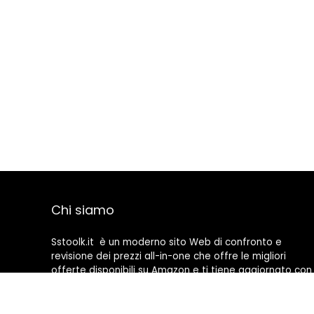
Chi siamo
Sstoolk.it è un moderno sito Web di confronto e
revisione dei prezzi all-in-one che offre le migliori
offerte disponibili su Amazon e ti tiene aggiornato con
gli ultimi blog aggiunti. Tutte le immagini sono di
proprietà dei rispettivi proprietari. Tutti i contenuti
citati derivano dalle rispettive fonti.